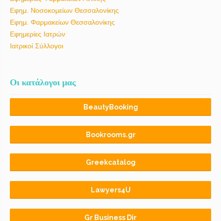
Εφημ. Νοσοκομείων Θεσσαλονίκης
Εφημ. Φαρμακείων Θεσσαλονίκης
Εφημερίες Ιατρών
Ιατρικοί Σύλλογοι
Οι κατάλογοι μας
BeautyBooking
Bookrooms.gr
Greekcatalog
Lawyers4U
Gr Business Dir