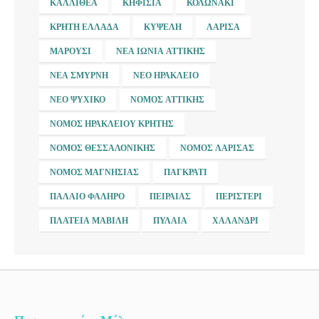
ΚΑΛΛΙΘΈΑ
ΚΗΦΙΣΙΆ
ΚΟΛΩΝΆΚΙ
ΚΡΉΤΗ ΕΛΛΆΔΑ
ΚΥΨΈΛΗ
ΛΆΡΙΣΑ
ΜΑΡΟΎΣΙ
ΝΈΑ ΙΩΝΊΑ ΑΤΤΙΚΉΣ
ΝΈΑ ΣΜΎΡΝΗ
ΝΈΟ ΗΡΆΚΛΕΙΟ
ΝΈΟ ΨΥΧΙΚΌ
ΝΟΜΌΣ ΑΤΤΙΚΉΣ
ΝΟΜΌΣ ΗΡΑΚΛΕΊΟΥ ΚΡΉΤΗΣ
ΝΟΜΌΣ ΘΕΣΣΑΛΟΝΊΚΗΣ
ΝΟΜΌΣ ΛΆΡΙΣΑΣ
ΝΟΜΌΣ ΜΑΓΝΗΣΊΑΣ
ΠΑΓΚΡΆΤΙ
ΠΑΛΑΙΌ ΦΆΛΗΡΟ
ΠΕΙΡΑΙΆΣ
ΠΕΡΙΣΤΈΡΙ
ΠΛΑΤΕΊΑ ΜΑΒΊΛΗ
ΠΥΛΑΊΑ
ΧΑΛΆΝΔΡΙ