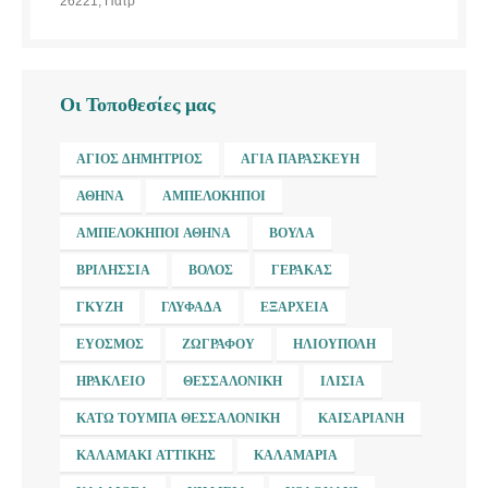
26221, Πάτρ
Οι Τοποθεσίες μας
ΆΓΙΟΣ ΔΗΜΉΤΡΙΟΣ
ΑΓΊΑ ΠΑΡΑΣΚΕΥΉ
ΑΘΉΝΑ
ΑΜΠΕΛΌΚΗΠΟΙ
ΑΜΠΕΛΌΚΗΠΟΙ ΑΘΉΝΑ
ΒΟΎΛΑ
ΒΡΙΛΉΣΣΙΑ
ΒΌΛΟΣ
ΓΈΡΑΚΑΣ
ΓΚΎΖΗ
ΓΛΥΦΆΔΑ
ΕΞΆΡΧΕΙΑ
ΕΎΟΣΜΟΣ
ΖΩΓΡΆΦΟΥ
ΗΛΙΟΎΠΟΛΗ
ΗΡΆΚΛΕΙΟ
ΘΕΣΣΑΛΟΝΊΚΗ
ΙΛΊΣΙΑ
ΚΆΤΩ ΤΟΎΜΠΑ ΘΕΣΣΑΛΟΝΊΚΗ
ΚΑΙΣΑΡΙΑΝΉ
ΚΑΛΑΜΆΚΙ ΑΤΤΙΚΉΣ
ΚΑΛΑΜΑΡΙΆ