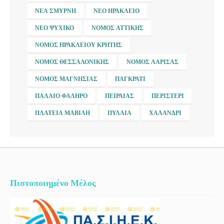
ΝΈΑ ΣΜΎΡΝΗ
ΝΈΟ ΗΡΆΚΛΕΙΟ
ΝΈΟ ΨΥΧΙΚΌ
ΝΟΜΌΣ ΑΤΤΙΚΉΣ
ΝΟΜΌΣ ΗΡΑΚΛΕΊΟΥ ΚΡΉΤΗΣ
ΝΟΜΌΣ ΘΕΣΣΑΛΟΝΊΚΗΣ
ΝΟΜΌΣ ΛΆΡΙΣΑΣ
ΝΟΜΌΣ ΜΑΓΝΗΣΊΑΣ
ΠΑΓΚΡΆΤΙ
ΠΑΛΑΙΌ ΦΆΛΗΡΟ
ΠΕΙΡΑΙΆΣ
ΠΕΡΙΣΤΈΡΙ
ΠΛΑΤΕΊΑ ΜΑΒΊΛΗ
ΠΥΛΑΊΑ
ΧΑΛΆΝΔΡΙ
Πιστοποιημένο Μέλος