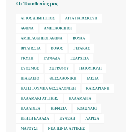
Οι Τοποθεσίες μας
ΆΓΙΟΣ ΔΗΜΉΤΡΙΟΣ
ΑΓΊΑ ΠΑΡΑΣΚΕΥΉ
ΑΘΉΝΑ
ΑΜΠΕΛΌΚΗΠΟΙ
ΑΜΠΕΛΌΚΗΠΟΙ ΑΘΉΝΑ
ΒΟΎΛΑ
ΒΡΙΛΉΣΣΙΑ
ΒΌΛΟΣ
ΓΈΡΑΚΑΣ
ΓΚΎΖΗ
ΓΛΥΦΆΔΑ
ΕΞΆΡΧΕΙΑ
ΕΎΟΣΜΟΣ
ΖΩΓΡΆΦΟΥ
ΗΛΙΟΎΠΟΛΗ
ΗΡΆΚΛΕΙΟ
ΘΕΣΣΑΛΟΝΊΚΗ
ΙΛΊΣΙΑ
ΚΆΤΩ ΤΟΎΜΠΑ ΘΕΣΣΑΛΟΝΊΚΗ
ΚΑΙΣΑΡΙΑΝΉ
ΚΑΛΑΜΆΚΙ ΑΤΤΙΚΉΣ
ΚΑΛΑΜΑΡΙΆ
ΚΑΛΛΙΘΈΑ
ΚΗΦΙΣΙΆ
ΚΟΛΩΝΆΚΙ
ΚΡΉΤΗ ΕΛΛΆΔΑ
ΚΥΨΈΛΗ
ΛΆΡΙΣΑ
ΜΑΡΟΎΣΙ
ΝΈΑ ΙΩΝΊΑ ΑΤΤΙΚΉΣ