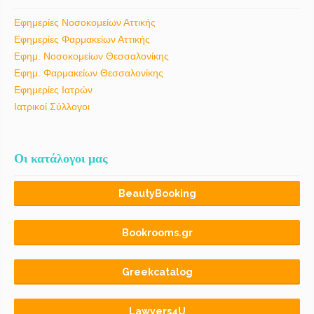
Εφημερίες Νοσοκομείων Αττικής
Εφημερίες Φαρμακείων Αττικής
Εφημ. Νοσοκομείων Θεσσαλονίκης
Εφημ. Φαρμακείων Θεσσαλονίκης
Εφημερίες Ιατρών
Ιατρικοί Σύλλογοι
Οι κατάλογοι μας
BeautyBooking
Bookrooms.gr
Greekcatalog
Lawyers4U