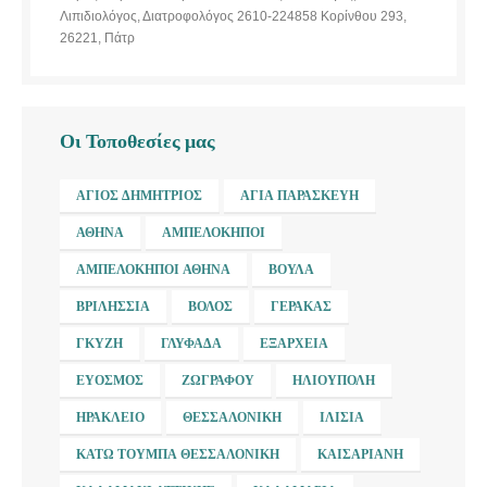
Λιπιδιολόγος, Διατροφολόγος 2610-224858 Κορίνθου 293,
26221, Πάτρ
Οι Τοποθεσίες μας
ΆΓΙΟΣ ΔΗΜΉΤΡΙΟΣ
ΑΓΊΑ ΠΑΡΑΣΚΕΥΉ
ΑΘΉΝΑ
ΑΜΠΕΛΌΚΗΠΟΙ
ΑΜΠΕΛΌΚΗΠΟΙ ΑΘΉΝΑ
ΒΟΎΛΑ
ΒΡΙΛΉΣΣΙΑ
ΒΌΛΟΣ
ΓΈΡΑΚΑΣ
ΓΚΎΖΗ
ΓΛΥΦΆΔΑ
ΕΞΆΡΧΕΙΑ
ΕΎΟΣΜΟΣ
ΖΩΓΡΆΦΟΥ
ΗΛΙΟΎΠΟΛΗ
ΗΡΆΚΛΕΙΟ
ΘΕΣΣΑΛΟΝΊΚΗ
ΙΛΊΣΙΑ
ΚΆΤΩ ΤΟΎΜΠΑ ΘΕΣΣΑΛΟΝΊΚΗ
ΚΑΙΣΑΡΙΑΝΉ