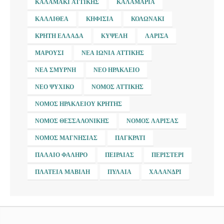
ΚΑΛΑΜΆΚΙ ΑΤΤΙΚΉΣ
ΚΑΛΑΜΑΡΙΆ
ΚΑΛΛΙΘΈΑ
ΚΗΦΙΣΙΆ
ΚΟΛΩΝΆΚΙ
ΚΡΉΤΗ ΕΛΛΆΔΑ
ΚΥΨΈΛΗ
ΛΆΡΙΣΑ
ΜΑΡΟΎΣΙ
ΝΈΑ ΙΩΝΊΑ ΑΤΤΙΚΉΣ
ΝΈΑ ΣΜΎΡΝΗ
ΝΈΟ ΗΡΆΚΛΕΙΟ
ΝΈΟ ΨΥΧΙΚΌ
ΝΟΜΌΣ ΑΤΤΙΚΉΣ
ΝΟΜΌΣ ΗΡΑΚΛΕΊΟΥ ΚΡΉΤΗΣ
ΝΟΜΌΣ ΘΕΣΣΑΛΟΝΊΚΗΣ
ΝΟΜΌΣ ΛΆΡΙΣΑΣ
ΝΟΜΌΣ ΜΑΓΝΗΣΊΑΣ
ΠΑΓΚΡΆΤΙ
ΠΑΛΑΙΌ ΦΆΛΗΡΟ
ΠΕΙΡΑΙΆΣ
ΠΕΡΙΣΤΈΡΙ
ΠΛΑΤΕΊΑ ΜΑΒΊΛΗ
ΠΥΛΑΊΑ
ΧΑΛΆΝΔΡΙ