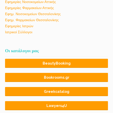
Εφημερίες Νοσοκομείων Αττικής
Εφημερίες Φαρμακείων Αττικής
Εφημ. Νοσοκομείων Θεσσαλονίκης
Εφημ. Φαρμακείων Θεσσαλονίκης
Εφημερίες Ιατρών
Ιατρικοί Σύλλογοι
Οι κατάλογοι μας
BeautyBooking
Bookrooms.gr
Greekcatalog
Lawyers4U