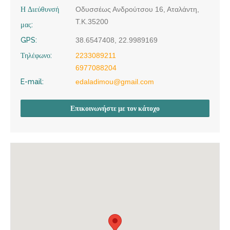
Η Διεύθυνσή
Οδυσσέως Ανδρούτσου 16, Αταλάντη,
Τ.Κ.35200
μας:
GPS:
38.6547408, 22.9989169
Τηλέφωνο:
2233089211
6977088204
E-mail:
edaladimou@gmail.com
Επικοινωνήστε με τον κάτοχο