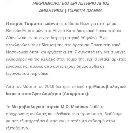
ΤΣΙΡΜΠΑ ΙΩΑΝΝΑ --- doctors4u.gr
ΜΙΚΡΟΒΙΟΛΟΓΙΚΟ ΕΡΓΑΣΤΗΡΙΟ ΑΓΙΟΣ
ΜΙΚΡΟΒΙΟΛΟΓΙΚΟ ΕΡΓΑΣΤΗΡΙΟ ΑΓΙΟΣ ΔΗΜΗΤΡΙΟΣ |
ΔΗΜΗΤΡΙΟΣ | ΤΣΙΡΜΠΑ ΙΩΑΝΝΑ
ΤΣΙΡΜΠΑ ΙΩΑΝΝΑ --- doctors4u.gr
Η
ιατρός Τσίρμπα Ιωάννα
σπούδασε Βιολογία στο τμήμα
ΜΙΚΡΟΒΙΟΛΟΓΙΚΟ ΕΡΓΑΣΤΗΡΙΟ ΑΓΙΟΣ ΔΗΜΗΤΡΙΟΣ |
Θετικών Επιστημών στο Εθνικό Καποδιστριακό Πανεπιστήμιο
ΤΣΙΡΜΠΑ ΙΩΑΝΝΑ --- doctors4u.gr
Αθηνών και εν συνεχεία Ιατρική (Ιατρική Αθηνών). Έχει
ΜΙΚΡΟΒΙΟΛΟΓΙΚΟ ΕΡΓΑΣΤΗΡΙΟ ΑΓΙΟΣ ΔΗΜΗΤΡΙΟΣ |
ολοκληρώσει την ειδίκευσή της στο Αρεταίειο Πανεπιστημιακό
ΤΣΙΡΜΠΑ ΙΩΑΝΝΑ --- doctors4u.gr
Νοσοκομείο όπου και εργάστηκε επί 7 συναπτά έτη. Με συνεχές
ενδιαφέρον για τις εξελίξεις στον τομέα της, έχει συντάξει αρκετές
ΜΙΚΡΟΒΙΟΛΟΓΙΚΟ ΕΡΓΑΣΤΗΡΙΟ ΑΓΙΟΣ ΔΗΜΗΤΡΙΟΣ |
εργασίες και πολλές από αυτές έχουν δημοσιευθεί σε
ΤΣΙΡΜΠΑ ΙΩΑΝΝΑ --- doctors4u.gr
ξενόγλωσσα περιοδικά.
ΜΙΚΡΟΒΙΟΛΟΓΙΚΟ ΕΡΓΑΣΤΗΡΙΟ ΑΓΙΟΣ ΔΗΜΗΤΡΙΟΣ |
ΤΣΙΡΜΠΑ ΙΩΑΝΝΑ --- doctors4u.gr
Από τον Μάρτιο του 2018 διατηρεί το δικό της
Μικροβιολογικό
ΜΙΚΡΟΒΙΟΛΟΓΙΚΟ ΕΡΓΑΣΤΗΡΙΟ ΑΓΙΟΣ ΔΗΜΗΤΡΙΟΣ |
Ιατρείο στον Άγιο Δημήτριο (Ασύρματος).
ΤΣΙΡΜΠΑ ΙΩΑΝΝΑ --- doctors4u.gr
Το
Μικροβιολογικό Ιατρείο M.D. Medicus
διαθέτει
ΜΙΚΡΟΒΙΟΛΟΓΙΚΟ ΕΡΓΑΣΤΗΡΙΟ ΑΓΙΟΣ ΔΗΜΗΤΡΙΟΣ |
σύγχρονους αναλυτές και εξειδικευμένο προσωπικό, διαθέσιμο
ΤΣΙΡΜΠΑ ΙΩΑΝΝΑ --- doctors4u.gr
να σας εξυπηρετήσει άμεσα και με απόλυτο σεβασμό στον
ΜΙΚΡΟΒΙΟΛΟΓΙΚΟ ΕΡΓΑΣΤΗΡΙΟ ΑΓΙΟΣ ΔΗΜΗΤΡΙΟΣ |
εξεταζόμενο.
ΤΣΙΡΜΠΑ ΙΩΑΝΝΑ --- doctors4u.gr