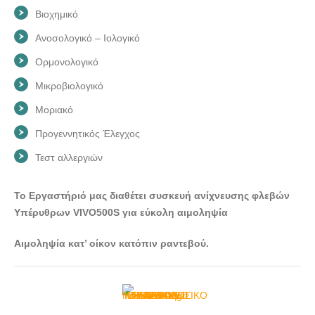
ΜΙΚΡΟΒΙΟΛΟΓΙΚΟ ΕΡΓΑΣΤΗΡΙΟ ΑΝΔΡΟΣ ΓΑΥΡΙΟ |
Βιοχημικό
ΚΑΚΛΑΜΑΝΗΣ ΓΕΩΡΓΙΟΣ - doctors4u.gr
Ανοσολογικό – Ιολογικό
ΜΙΚΡΟΒΙΟΛΟΓΙΚΟ ΕΡΓΑΣΤΗΡΙΟ ΑΝΔΡΟΣ ΓΑΥΡΙΟ |
Ορμονολογικό
ΚΑΚΛΑΜΑΝΗΣ ΓΕΩΡΓΙΟΣ - doctors4u.gr
Μικροβιολογικό
ΜΙΚΡΟΒΙΟΛΟΓΙΚΟ ΕΡΓΑΣΤΗΡΙΟ ΑΝΔΡΟΣ ΓΑΥΡΙΟ |
ΚΑΚΛΑΜΑΝΗΣ ΓΕΩΡΓΙΟΣ - doctors4u.gr
Μοριακό
ΜΙΚΡΟΒΙΟΛΟΓΙΚΟ ΕΡΓΑΣΤΗΡΙΟ ΑΝΔΡΟΣ ΓΑΥΡΙΟ |
Προγεννητικός Έλεγχος
ΚΑΚΛΑΜΑΝΗΣ ΓΕΩΡΓΙΟΣ - doctors4u.gr
Τεστ αλλεργιών
ΜΙΚΡΟΒΙΟΛΟΓΙΚΟ ΕΡΓΑΣΤΗΡΙΟ ΑΝΔΡΟΣ ΓΑΥΡΙΟ |
ΚΑΚΛΑΜΑΝΗΣ ΓΕΩΡΓΙΟΣ - doctors4u.gr
Το Εργαστήριό μας διαθέτει συσκευή ανίχνευσης φλεβών
ΜΙΚΡΟΒΙΟΛΟΓΙΚΟ ΕΡΓΑΣΤΗΡΙΟ ΑΝΔΡΟΣ ΓΑΥΡΙΟ |
Υπέρυθρων VIVO500S για εύκολη αιμοληψία
ΚΑΚΛΑΜΑΝΗΣ ΓΕΩΡΓΙΟΣ - doctors4u.gr
Αιμοληψία κατ’ οίκον κατόπιν ραντεβού.