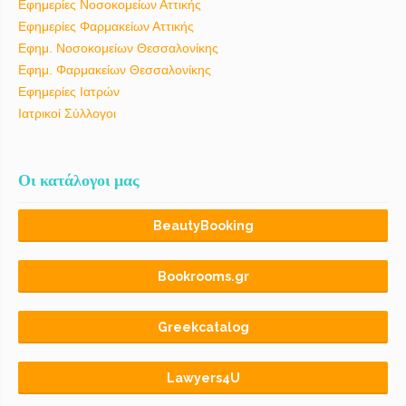
Εφημερίες Νοσοκομείων Αττικής
Εφημερίες Φαρμακείων Αττικής
Εφημ. Νοσοκομείων Θεσσαλονίκης
Εφημ. Φαρμακείων Θεσσαλονίκης
Εφημερίες Ιατρών
Ιατρικοί Σύλλογοι
Οι κατάλογοι μας
BeautyBooking
Bookrooms.gr
Greekcatalog
Lawyers4U