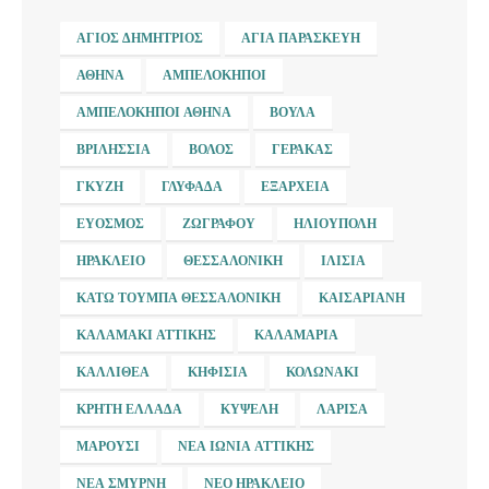
ΆΓΙΟΣ ΔΗΜΉΤΡΙΟΣ
ΑΓΊΑ ΠΑΡΑΣΚΕΥΉ
ΑΘΉΝΑ
ΑΜΠΕΛΌΚΗΠΟΙ
ΑΜΠΕΛΌΚΗΠΟΙ ΑΘΉΝΑ
ΒΟΎΛΑ
ΒΡΙΛΉΣΣΙΑ
ΒΌΛΟΣ
ΓΈΡΑΚΑΣ
ΓΚΎΖΗ
ΓΛΥΦΆΔΑ
ΕΞΆΡΧΕΙΑ
ΕΎΟΣΜΟΣ
ΖΩΓΡΆΦΟΥ
ΗΛΙΟΎΠΟΛΗ
ΗΡΆΚΛΕΙΟ
ΘΕΣΣΑΛΟΝΊΚΗ
ΙΛΊΣΙΑ
ΚΆΤΩ ΤΟΎΜΠΑ ΘΕΣΣΑΛΟΝΊΚΗ
ΚΑΙΣΑΡΙΑΝΉ
ΚΑΛΑΜΆΚΙ ΑΤΤΙΚΉΣ
ΚΑΛΑΜΑΡΙΆ
ΚΑΛΛΙΘΈΑ
ΚΗΦΙΣΙΆ
ΚΟΛΩΝΆΚΙ
ΚΡΉΤΗ ΕΛΛΆΔΑ
ΚΥΨΈΛΗ
ΛΆΡΙΣΑ
ΜΑΡΟΎΣΙ
ΝΈΑ ΙΩΝΊΑ ΑΤΤΙΚΉΣ
ΝΈΑ ΣΜΎΡΝΗ
ΝΈΟ ΗΡΆΚΛΕΙΟ