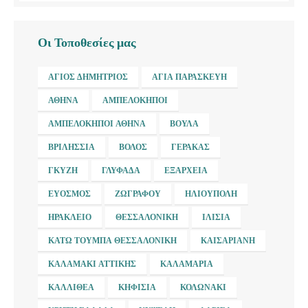
Οι Τοποθεσίες μας
ΆΓΙΟΣ ΔΗΜΉΤΡΙΟΣ
ΑΓΊΑ ΠΑΡΑΣΚΕΥΉ
ΑΘΉΝΑ
ΑΜΠΕΛΌΚΗΠΟΙ
ΑΜΠΕΛΌΚΗΠΟΙ ΑΘΉΝΑ
ΒΟΎΛΑ
ΒΡΙΛΉΣΣΙΑ
ΒΌΛΟΣ
ΓΈΡΑΚΑΣ
ΓΚΎΖΗ
ΓΛΥΦΆΔΑ
ΕΞΆΡΧΕΙΑ
ΕΎΟΣΜΟΣ
ΖΩΓΡΆΦΟΥ
ΗΛΙΟΎΠΟΛΗ
ΗΡΆΚΛΕΙΟ
ΘΕΣΣΑΛΟΝΊΚΗ
ΙΛΊΣΙΑ
ΚΆΤΩ ΤΟΎΜΠΑ ΘΕΣΣΑΛΟΝΊΚΗ
ΚΑΙΣΑΡΙΑΝΉ
ΚΑΛΑΜΆΚΙ ΑΤΤΙΚΉΣ
ΚΑΛΑΜΑΡΙΆ
ΚΑΛΛΙΘΈΑ
ΚΗΦΙΣΙΆ
ΚΟΛΩΝΆΚΙ