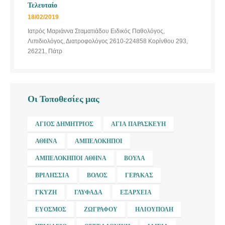
Τελευταίο
18/02/2019
Ιατρός Μαριάννα Σταματιάδου Ειδικός Παθολόγος,
Λιπιδιολόγος, Διατροφολόγος 2610-224858 Κορίνθου 293,
26221, Πάτρ
Οι Τοποθεσίες μας
ΆΓΙΟΣ ΔΗΜΉΤΡΙΟΣ
ΑΓΊΑ ΠΑΡΑΣΚΕΥΉ
ΑΘΉΝΑ
ΑΜΠΕΛΌΚΗΠΟΙ
ΑΜΠΕΛΌΚΗΠΟΙ ΑΘΉΝΑ
ΒΟΎΛΑ
ΒΡΙΛΉΣΣΙΑ
ΒΌΛΟΣ
ΓΈΡΑΚΑΣ
ΓΚΎΖΗ
ΓΛΥΦΆΔΑ
ΕΞΆΡΧΕΙΑ
ΕΎΟΣΜΟΣ
ΖΩΓΡΆΦΟΥ
ΗΛΙΟΎΠΟΛΗ