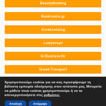
BeautyBooking
Bookrooms.gr
Greekcatalog
Lawyers4U
Gr Business Dir
Greek Transport
Χρησιμοποιούμε cookies για να σας προσφέρουμε τη
βέλτιστη εμπειρία πλοήγησης στον ιστότοπο μας. Μπορείτε
να μάθετε ποια cookies χρησιμοποιούμε ή να τα
απενεργοποιήσετε στις
ρυθμίσεις
.
Αρχική
BLOG
ΟΡΟΙ ΧΡΗΣΗΣ
Αποδοχή
Απόρριψη
© 2018-2026 Copyright by
Euro-Telecommerce IKE
.
All rights reserved.