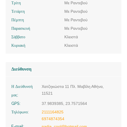
Τρίτη
Με Ραντεβού
Τετάρτη
Με Ραντεβού
Πέμπτη
Με Ραντεβού
Παρασκευή
Με Ραντεβού
Σάββατο
Κλειστά
Κυριακή
Κλειστά
Διεύθυνση
Η Διεύθυνσή
Χατζηκώστα 11 Πλ. Μαβίλη Αθήνα,
11521
μας:
GPS:
37.9839385, 23.7571564
Τηλέφωνο:
2111164825
6974874354
E-mail:
nadia_cool@hotmail.com