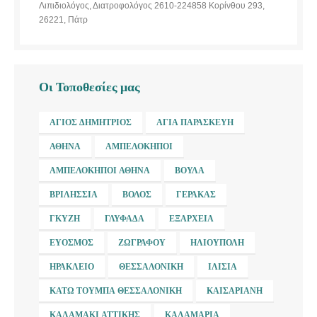
Λιπιδιολόγος, Διατροφολόγος 2610-224858 Κορίνθου 293,
26221, Πάτρ
Οι Τοποθεσίες μας
ΆΓΙΟΣ ΔΗΜΉΤΡΙΟΣ
ΑΓΊΑ ΠΑΡΑΣΚΕΥΉ
ΑΘΉΝΑ
ΑΜΠΕΛΌΚΗΠΟΙ
ΑΜΠΕΛΌΚΗΠΟΙ ΑΘΉΝΑ
ΒΟΎΛΑ
ΒΡΙΛΉΣΣΙΑ
ΒΌΛΟΣ
ΓΈΡΑΚΑΣ
ΓΚΎΖΗ
ΓΛΥΦΆΔΑ
ΕΞΆΡΧΕΙΑ
ΕΎΟΣΜΟΣ
ΖΩΓΡΆΦΟΥ
ΗΛΙΟΎΠΟΛΗ
ΗΡΆΚΛΕΙΟ
ΘΕΣΣΑΛΟΝΊΚΗ
ΙΛΊΣΙΑ
ΚΆΤΩ ΤΟΎΜΠΑ ΘΕΣΣΑΛΟΝΊΚΗ
ΚΑΙΣΑΡΙΑΝΉ
ΚΑΛΑΜΆΚΙ ΑΤΤΙΚΉΣ
ΚΑΛΑΜΑΡΙΆ