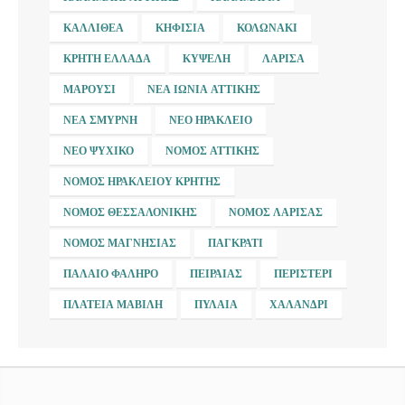
ΚΑΛΛΙΘΈΑ
ΚΗΦΙΣΙΆ
ΚΟΛΩΝΆΚΙ
ΚΡΉΤΗ ΕΛΛΆΔΑ
ΚΥΨΈΛΗ
ΛΆΡΙΣΑ
ΜΑΡΟΎΣΙ
ΝΈΑ ΙΩΝΊΑ ΑΤΤΙΚΉΣ
ΝΈΑ ΣΜΎΡΝΗ
ΝΈΟ ΗΡΆΚΛΕΙΟ
ΝΈΟ ΨΥΧΙΚΌ
ΝΟΜΌΣ ΑΤΤΙΚΉΣ
ΝΟΜΌΣ ΗΡΑΚΛΕΊΟΥ ΚΡΉΤΗΣ
ΝΟΜΌΣ ΘΕΣΣΑΛΟΝΊΚΗΣ
ΝΟΜΌΣ ΛΆΡΙΣΑΣ
ΝΟΜΌΣ ΜΑΓΝΗΣΊΑΣ
ΠΑΓΚΡΆΤΙ
ΠΑΛΑΙΌ ΦΆΛΗΡΟ
ΠΕΙΡΑΙΆΣ
ΠΕΡΙΣΤΈΡΙ
ΠΛΑΤΕΊΑ ΜΑΒΊΛΗ
ΠΥΛΑΊΑ
ΧΑΛΆΝΔΡΙ