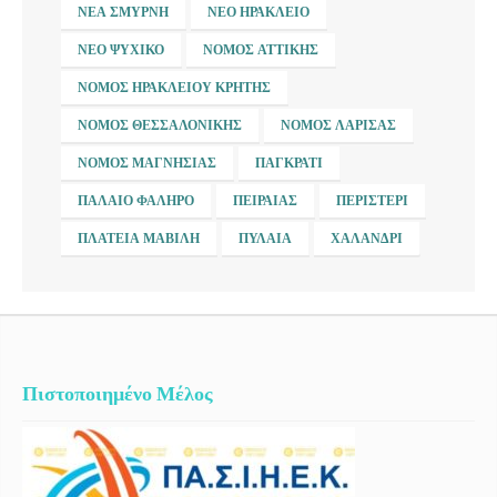
ΝΈΑ ΣΜΎΡΝΗ
ΝΈΟ ΗΡΆΚΛΕΙΟ
ΝΈΟ ΨΥΧΙΚΌ
ΝΟΜΌΣ ΑΤΤΙΚΉΣ
ΝΟΜΌΣ ΗΡΑΚΛΕΊΟΥ ΚΡΉΤΗΣ
ΝΟΜΌΣ ΘΕΣΣΑΛΟΝΊΚΗΣ
ΝΟΜΌΣ ΛΆΡΙΣΑΣ
ΝΟΜΌΣ ΜΑΓΝΗΣΊΑΣ
ΠΑΓΚΡΆΤΙ
ΠΑΛΑΙΌ ΦΆΛΗΡΟ
ΠΕΙΡΑΙΆΣ
ΠΕΡΙΣΤΈΡΙ
ΠΛΑΤΕΊΑ ΜΑΒΊΛΗ
ΠΥΛΑΊΑ
ΧΑΛΆΝΔΡΙ
Πιστοποιημένο Μέλος