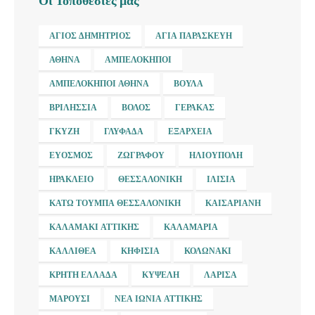
Οι Τοποθεσίες μας
ΆΓΙΟΣ ΔΗΜΉΤΡΙΟΣ
ΑΓΊΑ ΠΑΡΑΣΚΕΥΉ
ΑΘΉΝΑ
ΑΜΠΕΛΌΚΗΠΟΙ
ΑΜΠΕΛΌΚΗΠΟΙ ΑΘΉΝΑ
ΒΟΎΛΑ
ΒΡΙΛΉΣΣΙΑ
ΒΌΛΟΣ
ΓΈΡΑΚΑΣ
ΓΚΎΖΗ
ΓΛΥΦΆΔΑ
ΕΞΆΡΧΕΙΑ
ΕΎΟΣΜΟΣ
ΖΩΓΡΆΦΟΥ
ΗΛΙΟΎΠΟΛΗ
ΗΡΆΚΛΕΙΟ
ΘΕΣΣΑΛΟΝΊΚΗ
ΙΛΊΣΙΑ
ΚΆΤΩ ΤΟΎΜΠΑ ΘΕΣΣΑΛΟΝΊΚΗ
ΚΑΙΣΑΡΙΑΝΉ
ΚΑΛΑΜΆΚΙ ΑΤΤΙΚΉΣ
ΚΑΛΑΜΑΡΙΆ
ΚΑΛΛΙΘΈΑ
ΚΗΦΙΣΙΆ
ΚΟΛΩΝΆΚΙ
ΚΡΉΤΗ ΕΛΛΆΔΑ
ΚΥΨΈΛΗ
ΛΆΡΙΣΑ
ΜΑΡΟΎΣΙ
ΝΈΑ ΙΩΝΊΑ ΑΤΤΙΚΉΣ