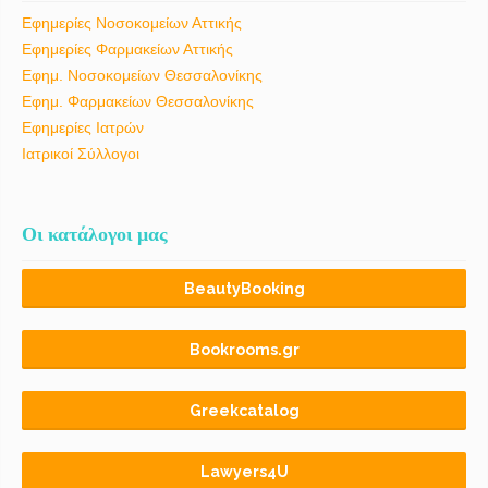
Εφημερίες Νοσοκομείων Αττικής
Εφημερίες Φαρμακείων Αττικής
Εφημ. Νοσοκομείων Θεσσαλονίκης
Εφημ. Φαρμακείων Θεσσαλονίκης
Εφημερίες Ιατρών
Ιατρικοί Σύλλογοι
Οι κατάλογοι μας
BeautyBooking
Bookrooms.gr
Greekcatalog
Lawyers4U