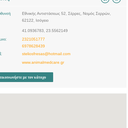
ύθυνσή
Εθνικής Αντιστάσεως 52, Σέρρες, Νομός Σερρών,
62122, Ισόγειο
41.0936783, 23.5562149
ωνο:
2321051777
6978628439
l:
steliosfresas@hotmail.com
www.animalmedcare.gr
ικοινωνήστε με τον κάτοχο