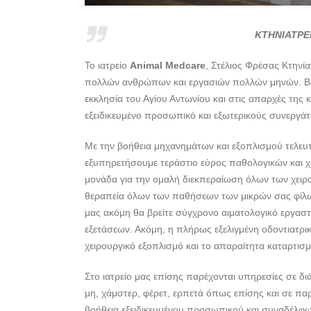
ΚΤΗΝΙΑΤΡΕ
Το ιατρείο
Animal Medcare
, Στέλιος Φρέσας Κτηνί
πολλών ανθρώπων και εργασιών πολλών μηνών. Βρ
εκκλησία του Αγίου Αντωνίου και στις απαρχές της
εξειδικευμένο προσωπικό και εξωτερικούς συνεργάτ
Με την βοήθεια μηχανημάτων και εξοπλισμού τελευτ
εξυπηρετήσουμε τεράστιο εύρος παθολογικών και χε
μονάδα για την ομαλή διεκπεραίωση όλων των χειρ
θεραπεία όλων των παθήσεων των μικρών σας φίλων
μας ακόμη θα βρείτε σύγχρονο αιματολογικό εργαστ
εξετάσεων. Ακόμη, η πλήρως εξελιγμένη οδοντιατρι
χειρουργικό εξοπλισμό και το απαραίτητα καταρτι
Στο ιατρείο μας επίσης παρέχονται υπηρεσίες σε δι
μη, χάμστερ, φέρετ, ερπετά όπως επίσης και σε πα
βοήθεια εξειδικευμένου προσωπικού και συναδέλφων