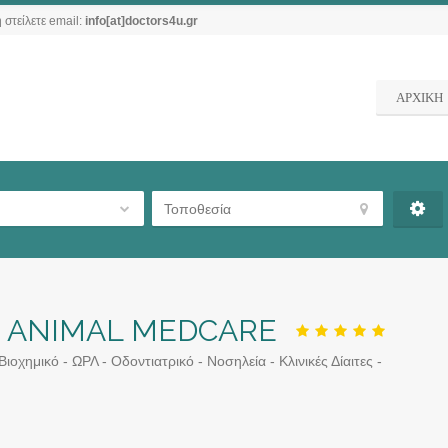
 στείλετε email:
info[at]doctors4u.gr
ΑΡΧΙΚΗ
 | ANIMAL MEDCARE
οχημικό - ΩΡΛ - Οδοντιατρικό - Νοσηλεία - Κλινικές Δίαιτες -