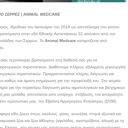
doctors4u.gr
ΚΤΗΝΙΑΤΡΕΙΟ ΣΕΡΡΕΣ
ΙΟ ΣΕΡΡΕΣ | ANIMAL MEDCARE
| ANIMAL MEDCARE -
doctors4u.gr
ατρος, ιδρύθηκε τον Ιανουάριο του 2018 ως αποτέλεσμα του κόπου
ΚΤΗΝΙΑΤΡΕΙΟ ΣΕΡΡΕΣ
ισκόμαστε στην οδό Εθνικής Αντιστάσεως 52 απέναντι από την
| ANIMAL MEDCARE -
 κοιλάδας των Σερρών. Το
Animal Medcare
καταρτίζεται από
doctors4u.gr
ες.
ΚΤΗΝΙΑΤΡΕΙΟ ΣΕΡΡΕΣ
αίας τεχνολογίας βρισκόμαστε στη διάθεσή σας για να
| ANIMAL MEDCARE -
ιρουργικών περιστατικών. Διαθέτουμε πλήρως εξελιγμένη χειρουργική
doctors4u.gr
ουργικών περιστατικών. Πραγματοποιείται πλήρης διάγνωση και
ΚΤΗΝΙΑΤΡΕΙΟ ΣΕΡΡΕΣ
 καθώς και άμεση ενημέρωση για την προφύλαξή του. Στο ιατρείο
| ANIMAL MEDCARE -
ήριο για την περαιτέρω διάγνωση μέσω αιματολογικών και βιοχημικών
doctors4u.gr
κή μας μονάδα, αποτελείται από υπέρηχο, στίλβωση, τον απαραίτητο
ΚΤΗΝΙΑΤΡΕΙΟ ΣΕΡΡΕΣ
σμένο προσωπικό μας, την Εβελίνα Αργύρογλου Κτηνίατρος (DVM).
| ANIMAL MEDCARE -
άφορα είδη ζώων όπως σκύλους, γάτες, κουνέλια, πτηνά εξωτικά και
doctors4u.gr
ραγωγικά ζώα και ζώα άθλησης (αγελάδες, αιγοπρόβατα, άλογα) με τη
ΚΤΗΝΙΑΤΡΕΙΟ ΣΕΡΡΕΣ
. Επίσης, στο ιατρείο μας παρέχονται ακόμη άμεσες αιματολογικές