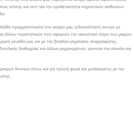
| ANIMAL MEDCARE -
όπως επίσης και τεστ για την οροθετικότητα σημαντικών ασθενειών
doctors4u.gr
δα.
ΚΤΗΝΙΑΤΡΕΙΟ ΣΕΡΡΕΣ
| ANIMAL MEDCARE -
λλάδα πραγματοποιείτε στο ιατρείο μας ενδοσκόπηση αυτιών με
doctors4u.gr
και άλλων περιστατικών που αφορούν τον ακουστικό πόρο των μικρών
υργική μονάδα μας και με την βοήθεια μηχανικής αναρρόφησης,
ΚΤΗΝΙΑΤΡΕΙΟ ΣΕΡΡΕΣ
διπολικής διαθερμίας και άλλων μηχανημάτων, γίνονται πιο εύκολα και
| ANIMAL MEDCARE -
doctors4u.gr
ΚΤΗΝΙΑΤΡΕΙΟ ΣΕΡΡΕΣ
αρισμού δοντιών όπως και για πρώτη φορά και γυαλίσματος με την
| ANIMAL MEDCARE -
βωσης.
doctors4u.gr
ΚΤΗΝΙΑΤΡΕΙΟ ΣΕΡΡΕΣ
| ANIMAL MEDCARE -
doctors4u.gr
ΚΤΗΝΙΑΤΡΕΙΟ ΣΕΡΡΕΣ
| ANIMAL MEDCARE -
doctors4u.gr