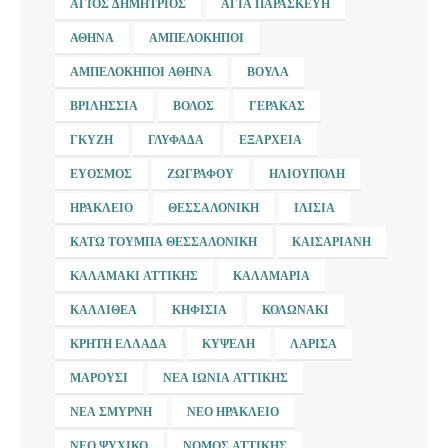
ΆΓΙΟΣ ΔΗΜΉΤΡΙΟΣ
ΑΓΊΑ ΠΑΡΑΣΚΕΥΉ
ΑΘΉΝΑ
ΑΜΠΕΛΌΚΗΠΟΙ
ΑΜΠΕΛΌΚΗΠΟΙ ΑΘΉΝΑ
ΒΟΎΛΑ
ΒΡΙΛΉΣΣΙΑ
ΒΌΛΟΣ
ΓΈΡΑΚΑΣ
ΓΚΎΖΗ
ΓΛΥΦΆΔΑ
ΕΞΆΡΧΕΙΑ
ΕΎΟΣΜΟΣ
ΖΩΓΡΆΦΟΥ
ΗΛΙΟΎΠΟΛΗ
ΗΡΆΚΛΕΙΟ
ΘΕΣΣΑΛΟΝΊΚΗ
ΙΛΊΣΙΑ
ΚΆΤΩ ΤΟΎΜΠΑ ΘΕΣΣΑΛΟΝΊΚΗ
ΚΑΙΣΑΡΙΑΝΉ
ΚΑΛΑΜΆΚΙ ΑΤΤΙΚΉΣ
ΚΑΛΑΜΑΡΙΆ
ΚΑΛΛΙΘΈΑ
ΚΗΦΙΣΙΆ
ΚΟΛΩΝΆΚΙ
ΚΡΉΤΗ ΕΛΛΆΔΑ
ΚΥΨΈΛΗ
ΛΆΡΙΣΑ
ΜΑΡΟΎΣΙ
ΝΈΑ ΙΩΝΊΑ ΑΤΤΙΚΉΣ
ΝΈΑ ΣΜΎΡΝΗ
ΝΈΟ ΗΡΆΚΛΕΙΟ
ΝΈΟ ΨΥΧΙΚΌ
ΝΟΜΌΣ ΑΤΤΙΚΉΣ