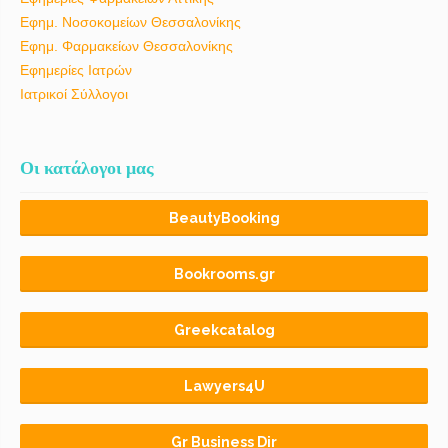
Εφημ. Νοσοκομείων Θεσσαλονίκης
Εφημ. Φαρμακείων Θεσσαλονίκης
Εφημερίες Ιατρών
Ιατρικοί Σύλλογοι
Οι κατάλογοι μας
BeautyBooking
Bookrooms.gr
Greekcatalog
Lawyers4U
Gr Business Dir