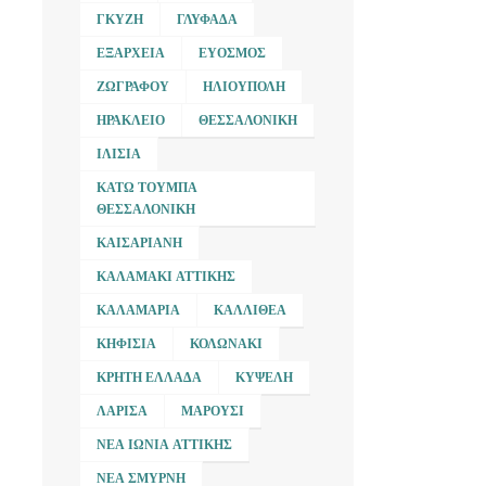
ΓΚΎΖΗ
ΓΛΥΦΆΔΑ
ΕΞΆΡΧΕΙΑ
ΕΎΟΣΜΟΣ
ΖΩΓΡΆΦΟΥ
ΗΛΙΟΎΠΟΛΗ
ΗΡΆΚΛΕΙΟ
ΘΕΣΣΑΛΟΝΊΚΗ
ΙΛΊΣΙΑ
ΚΆΤΩ ΤΟΎΜΠΑ
ΘΕΣΣΑΛΟΝΊΚΗ
ΚΑΙΣΑΡΙΑΝΉ
ΚΑΛΑΜΆΚΙ ΑΤΤΙΚΉΣ
ΚΑΛΑΜΑΡΙΆ
ΚΑΛΛΙΘΈΑ
ΚΗΦΙΣΙΆ
ΚΟΛΩΝΆΚΙ
ΚΡΉΤΗ ΕΛΛΆΔΑ
ΚΥΨΈΛΗ
ΛΆΡΙΣΑ
ΜΑΡΟΎΣΙ
ΝΈΑ ΙΩΝΊΑ ΑΤΤΙΚΉΣ
ΝΈΑ ΣΜΎΡΝΗ