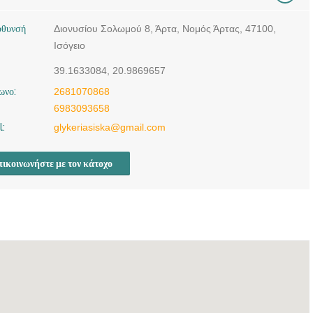
ΑΡΤΑ | ΤΟΥ ΛΟΓΟΥ Ο
ΛΟΓΟΣ - doctors4u.gr
ύθυνσή
Διονυσίου Σολωμού 8, Άρτα, Νομός Άρτας, 47100,
Ισόγειο
ΚΕΝΤΡΟ
ΛΟΓΟΘΕΡΑΠΕΙΑΣ
39.1633084, 20.9869657
ΑΡΤΑ | ΤΟΥ ΛΟΓΟΥ Ο
ωνο:
2681070868
ΛΟΓΟΣ - doctors4u.gr
6983093658
ΚΕΝΤΡΟ
l:
glykeriasiska@gmail.com
ΛΟΓΟΘΕΡΑΠΕΙΑΣ
ΑΡΤΑ | ΤΟΥ ΛΟΓΟΥ Ο
ικοινωνήστε με τον κάτοχο
ΛΟΓΟΣ - doctors4u.gr
ΚΕΝΤΡΟ
ΛΟΓΟΘΕΡΑΠΕΙΑΣ
ΑΡΤΑ | ΤΟΥ ΛΟΓΟΥ Ο
ΛΟΓΟΣ - doctors4u.gr