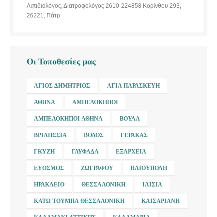
Λιπιδιολόγος, Διατροφολόγος 2610-224858 Κορίνθου 293,
26221, Πάτρ
Οι Τοποθεσίες μας
ΆΓΙΟΣ ΔΗΜΉΤΡΙΟΣ
ΑΓΊΑ ΠΑΡΑΣΚΕΥΉ
ΑΘΉΝΑ
ΑΜΠΕΛΌΚΗΠΟΙ
ΑΜΠΕΛΌΚΗΠΟΙ ΑΘΉΝΑ
ΒΟΎΛΑ
ΒΡΙΛΉΣΣΙΑ
ΒΌΛΟΣ
ΓΈΡΑΚΑΣ
ΓΚΎΖΗ
ΓΛΥΦΆΔΑ
ΕΞΆΡΧΕΙΑ
ΕΎΟΣΜΟΣ
ΖΩΓΡΆΦΟΥ
ΗΛΙΟΎΠΟΛΗ
ΗΡΆΚΛΕΙΟ
ΘΕΣΣΑΛΟΝΊΚΗ
ΙΛΊΣΙΑ
ΚΆΤΩ ΤΟΎΜΠΑ ΘΕΣΣΑΛΟΝΊΚΗ
ΚΑΙΣΑΡΙΑΝΉ