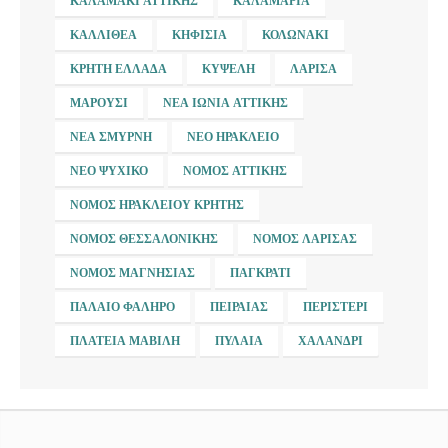
ΚΑΛΑΜΆΚΙ ΑΤΤΙΚΉΣ
ΚΑΛΑΜΑΡΙΆ
ΚΑΛΛΙΘΈΑ
ΚΗΦΙΣΙΆ
ΚΟΛΩΝΆΚΙ
ΚΡΉΤΗ ΕΛΛΆΔΑ
ΚΥΨΈΛΗ
ΛΆΡΙΣΑ
ΜΑΡΟΎΣΙ
ΝΈΑ ΙΩΝΊΑ ΑΤΤΙΚΉΣ
ΝΈΑ ΣΜΎΡΝΗ
ΝΈΟ ΗΡΆΚΛΕΙΟ
ΝΈΟ ΨΥΧΙΚΌ
ΝΟΜΌΣ ΑΤΤΙΚΉΣ
ΝΟΜΌΣ ΗΡΑΚΛΕΊΟΥ ΚΡΉΤΗΣ
ΝΟΜΌΣ ΘΕΣΣΑΛΟΝΊΚΗΣ
ΝΟΜΌΣ ΛΆΡΙΣΑΣ
ΝΟΜΌΣ ΜΑΓΝΗΣΊΑΣ
ΠΑΓΚΡΆΤΙ
ΠΑΛΑΙΌ ΦΆΛΗΡΟ
ΠΕΙΡΑΙΆΣ
ΠΕΡΙΣΤΈΡΙ
ΠΛΑΤΕΊΑ ΜΑΒΊΛΗ
ΠΥΛΑΊΑ
ΧΑΛΆΝΔΡΙ