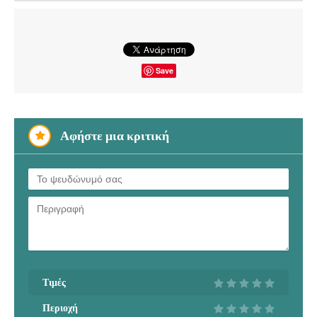
ΚΕΝΤΡΟ ΑΙΣΘΗΤΙΚΗΣ ΠΛΑΣΤΙΚΗΣ ΚΑΙ
ΕΠΑΝΟΡΘΩΤΙΚΗΣ ΧΕΙΡΟΥΡΓΙΚΗΣ ΠΑΤΡΑ | ART OF
BEAUTY CLINIC DR ΔΗΜΗΤΡΙΟΣ ΑΝΤΩΝΟΠΟΥΛΟΣ MD
PhD- doctors4u.gr
Save
ΚΕΝΤΡΟ ΑΙΣΘΗΤΙΚΗΣ ΠΛΑΣΤΙΚΗΣ ΚΑΙ
ΕΠΑΝΟΡΘΩΤΙΚΗΣ ΧΕΙΡΟΥΡΓΙΚΗΣ ΠΑΤΡΑ | ART OF
BEAUTY CLINIC DR ΔΗΜΗΤΡΙΟΣ ΑΝΤΩΝΟΠΟΥΛΟΣ MD
Αφήστε μια κριτική
PhD- doctors4u.gr
ΚΕΝΤΡΟ ΑΙΣΘΗΤΙΚΗΣ ΠΛΑΣΤΙΚΗΣ ΚΑΙ
ΕΠΑΝΟΡΘΩΤΙΚΗΣ ΧΕΙΡΟΥΡΓΙΚΗΣ ΠΑΤΡΑ | ART OF
BEAUTY CLINIC DR ΔΗΜΗΤΡΙΟΣ ΑΝΤΩΝΟΠΟΥΛΟΣ MD
PhD- doctors4u.gr
Τιμές
Περιοχή