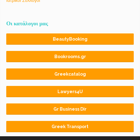
Ιατρικοί Σύλλογοι
Οι κατάλογοι μας
BeautyBooking
Bookrooms.gr
Greekcatalog
Lawyers4U
Gr Business Dir
Greek Transport