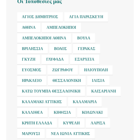
Οι Τοποθεσίες μας
ΆΓΙΟΣ ΔΗΜΉΤΡΙΟΣ
ΑΓΊΑ ΠΑΡΑΣΚΕΥΉ
ΑΘΉΝΑ
ΑΜΠΕΛΌΚΗΠΟΙ
ΑΜΠΕΛΌΚΗΠΟΙ ΑΘΉΝΑ
ΒΟΎΛΑ
ΒΡΙΛΉΣΣΙΑ
ΒΌΛΟΣ
ΓΈΡΑΚΑΣ
ΓΚΎΖΗ
ΓΛΥΦΆΔΑ
ΕΞΆΡΧΕΙΑ
ΕΎΟΣΜΟΣ
ΖΩΓΡΆΦΟΥ
ΗΛΙΟΎΠΟΛΗ
ΗΡΆΚΛΕΙΟ
ΘΕΣΣΑΛΟΝΊΚΗ
ΙΛΊΣΙΑ
ΚΆΤΩ ΤΟΎΜΠΑ ΘΕΣΣΑΛΟΝΊΚΗ
ΚΑΙΣΑΡΙΑΝΉ
ΚΑΛΑΜΆΚΙ ΑΤΤΙΚΉΣ
ΚΑΛΑΜΑΡΙΆ
ΚΑΛΛΙΘΈΑ
ΚΗΦΙΣΙΆ
ΚΟΛΩΝΆΚΙ
ΚΡΉΤΗ ΕΛΛΆΔΑ
ΚΥΨΈΛΗ
ΛΆΡΙΣΑ
ΜΑΡΟΎΣΙ
ΝΈΑ ΙΩΝΊΑ ΑΤΤΙΚΉΣ