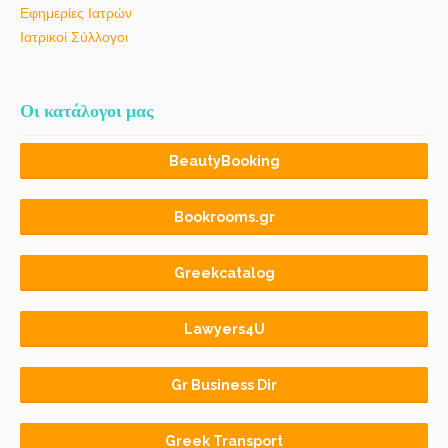
Εφημερίες Ιατρών
Ιατρικοί Σύλλογοι
Οι κατάλογοι μας
BeautyBooking
Bookrooms.gr
Greekcatalog
Lawyers4U
Gr Business Dir
Greek Transport