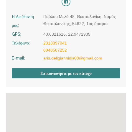
Η Διεύθυνσή
Παύλου Μελά 48, Θεσσαλονίκη, Νομός
Θεσσαλονίκης, 54622, 1ος όροφος
μας:
GPS:
40.6321616, 22.9472935
Τηλέφωνο:
2313097041
6948507252
E-mail:
aris.deligiannidis08@gmail.com
Επικοινωνήστε με τον κάτοχο