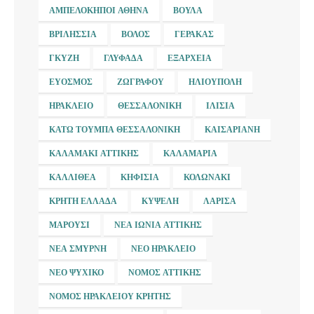
ΑΜΠΕΛΌΚΗΠΟΙ ΑΘΉΝΑ
ΒΟΎΛΑ
ΒΡΙΛΉΣΣΙΑ
ΒΌΛΟΣ
ΓΈΡΑΚΑΣ
ΓΚΎΖΗ
ΓΛΥΦΆΔΑ
ΕΞΆΡΧΕΙΑ
ΕΎΟΣΜΟΣ
ΖΩΓΡΆΦΟΥ
ΗΛΙΟΎΠΟΛΗ
ΗΡΆΚΛΕΙΟ
ΘΕΣΣΑΛΟΝΊΚΗ
ΙΛΊΣΙΑ
ΚΆΤΩ ΤΟΎΜΠΑ ΘΕΣΣΑΛΟΝΊΚΗ
ΚΑΙΣΑΡΙΑΝΉ
ΚΑΛΑΜΆΚΙ ΑΤΤΙΚΉΣ
ΚΑΛΑΜΑΡΙΆ
ΚΑΛΛΙΘΈΑ
ΚΗΦΙΣΙΆ
ΚΟΛΩΝΆΚΙ
ΚΡΉΤΗ ΕΛΛΆΔΑ
ΚΥΨΈΛΗ
ΛΆΡΙΣΑ
ΜΑΡΟΎΣΙ
ΝΈΑ ΙΩΝΊΑ ΑΤΤΙΚΉΣ
ΝΈΑ ΣΜΎΡΝΗ
ΝΈΟ ΗΡΆΚΛΕΙΟ
ΝΈΟ ΨΥΧΙΚΌ
ΝΟΜΌΣ ΑΤΤΙΚΉΣ
ΝΟΜΌΣ ΗΡΑΚΛΕΊΟΥ ΚΡΉΤΗΣ