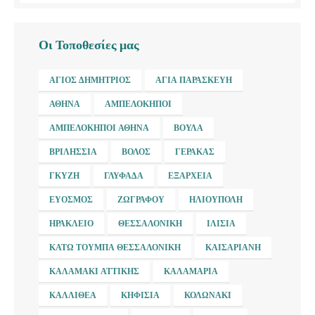
Οι Τοποθεσίες μας
ΆΓΙΟΣ ΔΗΜΉΤΡΙΟΣ
ΑΓΊΑ ΠΑΡΑΣΚΕΥΉ
ΑΘΉΝΑ
ΑΜΠΕΛΌΚΗΠΟΙ
ΑΜΠΕΛΌΚΗΠΟΙ ΑΘΉΝΑ
ΒΟΎΛΑ
ΒΡΙΛΉΣΣΙΑ
ΒΌΛΟΣ
ΓΈΡΑΚΑΣ
ΓΚΎΖΗ
ΓΛΥΦΆΔΑ
ΕΞΆΡΧΕΙΑ
ΕΎΟΣΜΟΣ
ΖΩΓΡΆΦΟΥ
ΗΛΙΟΎΠΟΛΗ
ΗΡΆΚΛΕΙΟ
ΘΕΣΣΑΛΟΝΊΚΗ
ΙΛΊΣΙΑ
ΚΆΤΩ ΤΟΎΜΠΑ ΘΕΣΣΑΛΟΝΊΚΗ
ΚΑΙΣΑΡΙΑΝΉ
ΚΑΛΑΜΆΚΙ ΑΤΤΙΚΉΣ
ΚΑΛΑΜΑΡΙΆ
ΚΑΛΛΙΘΈΑ
ΚΗΦΙΣΙΆ
ΚΟΛΩΝΆΚΙ