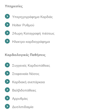
Υπηρεσίες
Υπερηχογράφημα Καρδιάς
Holter Ρυθμού
24ωρη Καταγραφή πιέσεως
Ηλεκτρο-καρδιογράφημα
Καρδιολογικές Παθήσεις
Συγγενείς Καρδιοπάθειες
Στεφανιαία Νόσος
Καρδιακή ανεπάρκεια
Βαλβιδοπάθειες
Αρρυθμίες
Δυσλιπιδαιμία