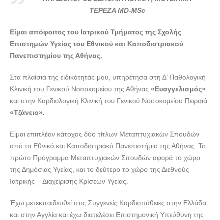
ΚΑΡΔΙΟΛΟΓΟΣ ΣΕΠΟΛΙΑ ΑΘΗΝΑ | ΜΟΥΣΙΑΜΑ ΤΕΡΕΖΑ--
ΤΕΡΕΖΑ MD-MSc
-doctors4u.gr
Είμαι απόφοιτος του Ιατρικού Τμήματος της Σχολής
ΚΑΡΔΙΟΛΟΓΟΣ ΣΕΠΟΛΙΑ ΑΘΗΝΑ | ΜΟΥΣΙΑΜΑ ΤΕΡΕΖΑ--
Επιστημών Υγείας του Εθνικού και Καποδιστριακού
-doctors4u.gr
Πανεπιστημίου της Αθήνας.
ΚΑΡΔΙΟΛΟΓΟΣ ΣΕΠΟΛΙΑ ΑΘΗΝΑ | ΜΟΥΣΙΑΜΑ ΤΕΡΕΖΑ--
-doctors4u.gr
Στα πλαίσια της ειδικότητάς μου, υπηρέτησα στη Δ’ Παθολογική
Κλινική του Γενικού Νοσοκομείου της Αθήνας
«Ευαγγελισμός»
και στην Καρδιολογική Κλινική του Γενικού Νοσοκομείου Πειραιά
«Τζάνειο».
Είμαι επιπλέον κάτοχος δύο τίτλων Μεταπτυχιακών Σπουδών
από το Εθνικό και Καποδιστριακό Πανεπιστήμιο της Αθήνας. Το
πρώτο Πρόγραμμα Μεταπτυχιακών Σπουδών αφορά το χώρο
της Δημόσιας Υγείας, και το δεύτερο το χώρο της Διεθνούς
Ιατρικής – Διαχείρισης Κρίσεων Υγείας.
Έχω μετεκπαιδευθεί στις Συγγενείς Καρδιοπάθειες στην Ελλάδα
και στην Αγγλία και έχω διατελέσει Επιστημονική Υπεύθυνη της