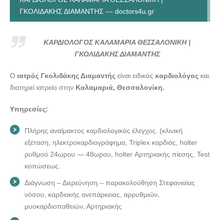
ΓΚΟΛΙΔΑΚΗΣ ΔΙΑΜΑΝΤΗΣ --- doctors4u.gr
ΚΑΡΔΙΟΛΟΓΟΣ ΚΑΛΑΜΑΡΙΑ ΘΕΣΣΑΛΟΝΙΚΗ |
ΓΚΟΛΙΔΑΚΗΣ ΔΙΑΜΑΝΤΗΣ --- doctors4u.gr
ΚΑΡΔΙΟΛΟΓΟΣ ΚΑΛΑΜΑΡΙΑ ΘΕΣΣΑΛΟΝΙΚΗ |
ΚΑΡΔΙΟΛΟΓΟΣ ΚΑΛΑΜΑΡΙΑ ΘΕΣΣΑΛΟΝΙΚΗ |
ΓΚΟΛΙΔΑΚΗΣ ΔΙΑΜΑΝΤΗΣ
ΓΚΟΛΙΔΑΚΗΣ ΔΙΑΜΑΝΤΗΣ --- doctors4u.gr
Ο
ιατρός Γκολιδάκης Διαμαντής
είναι ειδικός
καρδιολόγος
και
διατηρεί ιατρείο στην
Καλαμαριά, Θεσσαλονίκη.
Υπηρεσίες:
Πλήρης αναίμακτος καρδιολογικός έλεγχος. (κλινική
εξέταση, ηλεκτροκαρδιογράφημα, Triplex καρδιάς, holter
ρυθμού 24ωρου — 48ωρου, holter Αρτηριακής πίεσης, Test
κοπώσεως.
Διάγνωση – Διερεύνηση – παρακολούθηση Στεφανιαίας
νόσου, καρδιακής ανεπάρκειας, αρρυθμιών,
μυοκαρδιοπαθειών, Αρτηριακής