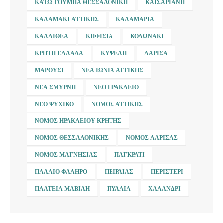
ΚΆΤΩ ΤΟΎΜΠΑ ΘΕΣΣΑΛΟΝΊΚΗ
ΚΑΙΣΑΡΙΑΝΉ
ΚΑΛΑΜΆΚΙ ΑΤΤΙΚΉΣ
ΚΑΛΑΜΑΡΙΆ
ΚΑΛΛΙΘΈΑ
ΚΗΦΙΣΙΆ
ΚΟΛΩΝΆΚΙ
ΚΡΉΤΗ ΕΛΛΆΔΑ
ΚΥΨΈΛΗ
ΛΆΡΙΣΑ
ΜΑΡΟΎΣΙ
ΝΈΑ ΙΩΝΊΑ ΑΤΤΙΚΉΣ
ΝΈΑ ΣΜΎΡΝΗ
ΝΈΟ ΗΡΆΚΛΕΙΟ
ΝΈΟ ΨΥΧΙΚΌ
ΝΟΜΌΣ ΑΤΤΙΚΉΣ
ΝΟΜΌΣ ΗΡΑΚΛΕΊΟΥ ΚΡΉΤΗΣ
ΝΟΜΌΣ ΘΕΣΣΑΛΟΝΊΚΗΣ
ΝΟΜΌΣ ΛΆΡΙΣΑΣ
ΝΟΜΌΣ ΜΑΓΝΗΣΊΑΣ
ΠΑΓΚΡΆΤΙ
ΠΑΛΑΙΌ ΦΆΛΗΡΟ
ΠΕΙΡΑΙΆΣ
ΠΕΡΙΣΤΈΡΙ
ΠΛΑΤΕΊΑ ΜΑΒΊΛΗ
ΠΥΛΑΊΑ
ΧΑΛΆΝΔΡΙ