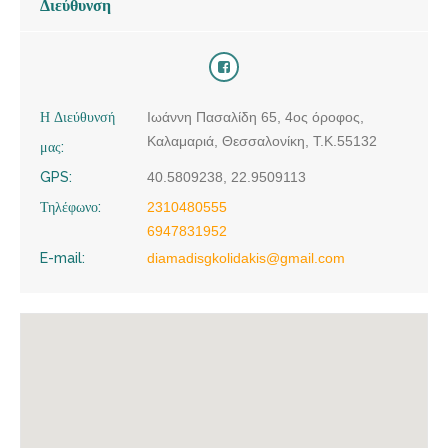
Διεύθυνση
Η Διεύθυνσή
Ιωάννη Πασαλίδη 65, 4ος όροφος,
Καλαμαριά, Θεσσαλονίκη, Τ.Κ.55132
μας:
GPS:
40.5809238, 22.9509113
Τηλέφωνο:
2310480555
6947831952
E-mail:
diamadisgkolidakis@gmail.com