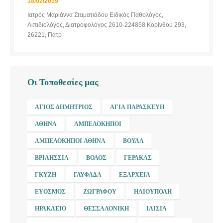
18/02/2019
Ιατρός Μαριάννα Σταματιάδου Ειδικός Παθολόγος,
Λιπιδιολόγος, Διατροφολόγος 2610-224858 Κορίνθου 293,
26221, Πάτρ
Οι Τοποθεσίες μας
ΆΓΙΟΣ ΔΗΜΉΤΡΙΟΣ
ΑΓΊΑ ΠΑΡΑΣΚΕΥΉ
ΑΘΉΝΑ
ΑΜΠΕΛΌΚΗΠΟΙ
ΑΜΠΕΛΌΚΗΠΟΙ ΑΘΉΝΑ
ΒΟΎΛΑ
ΒΡΙΛΉΣΣΙΑ
ΒΌΛΟΣ
ΓΈΡΑΚΑΣ
ΓΚΎΖΗ
ΓΛΥΦΆΔΑ
ΕΞΆΡΧΕΙΑ
ΕΎΟΣΜΟΣ
ΖΩΓΡΆΦΟΥ
ΗΛΙΟΎΠΟΛΗ
ΗΡΆΚΛΕΙΟ
ΘΕΣΣΑΛΟΝΊΚΗ
ΙΛΊΣΙΑ