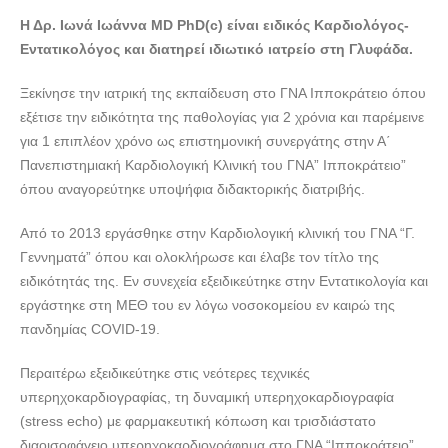
Η Δρ. Ιωνά Ιωάννα MD PhD(c) είναι ειδικός Καρδιολόγος-
ΚΑΡΔΙΟΛΟΓΟΣ ΓΛΥΦΑΔΑ | ΙΩΝΑ ΙΩΑΝΝΑ---doctors4u.gr
Εντατικολόγος και διατηρεί ιδιωτικό ιατρείο στη Γλυφάδα.
Ξεκίνησε την ιατρική της εκπαίδευση στο ΓΝΑ Ιπποκράτειο όπου
εξέτισε την ειδικότητα της παθολογίας για 2 χρόνια και παρέμεινε
για 1 επιπλέον χρόνο ως επιστημονική συνεργάτης στην Α΄
Πανεπιστημιακή Καρδιολογική Κλινική του ΓΝΑ” Ιπποκράτειο”
όπου αναγορεύτηκε υποψήφια διδακτορικής διατριβής.
Από το 2013 εργάσθηκε στην Καρδιολογική κλινική του ΓΝΑ “Γ.
Γεννηματά” όπου και ολοκλήρωσε και έλαβε τον τίτλο της
ειδικότητάς της. Εν συνεχεία εξειδικεύτηκε στην Εντατικολογία και
εργάστηκε στη ΜΕΘ του εν λόγω νοσοκομείου εν καιρώ της
πανδημίας COVID-19.
Περαιτέρω εξειδικεύτηκε στις νεότερες τεχνικές
υπερηχοκαρδιογραφίας, τη δυναμική υπερηχοκαρδιογραφία
(stress echo) με φαρμακευτική κόπωση και τρισδιάστατο
διαοισοφάγειο υπερηχοκαρδιογράφημα στο ΓΝΑ “Ιπποκράτειο”.