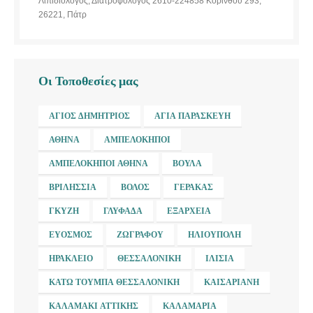
Λιπιδιολόγος, Διατροφολόγος 2610-224858 Κορίνθου 293,
26221, Πάτρ
Οι Τοποθεσίες μας
ΆΓΙΟΣ ΔΗΜΉΤΡΙΟΣ
ΑΓΊΑ ΠΑΡΑΣΚΕΥΉ
ΑΘΉΝΑ
ΑΜΠΕΛΌΚΗΠΟΙ
ΑΜΠΕΛΌΚΗΠΟΙ ΑΘΉΝΑ
ΒΟΎΛΑ
ΒΡΙΛΉΣΣΙΑ
ΒΌΛΟΣ
ΓΈΡΑΚΑΣ
ΓΚΎΖΗ
ΓΛΥΦΆΔΑ
ΕΞΆΡΧΕΙΑ
ΕΎΟΣΜΟΣ
ΖΩΓΡΆΦΟΥ
ΗΛΙΟΎΠΟΛΗ
ΗΡΆΚΛΕΙΟ
ΘΕΣΣΑΛΟΝΊΚΗ
ΙΛΊΣΙΑ
ΚΆΤΩ ΤΟΎΜΠΑ ΘΕΣΣΑΛΟΝΊΚΗ
ΚΑΙΣΑΡΙΑΝΉ
ΚΑΛΑΜΆΚΙ ΑΤΤΙΚΉΣ
ΚΑΛΑΜΑΡΙΆ