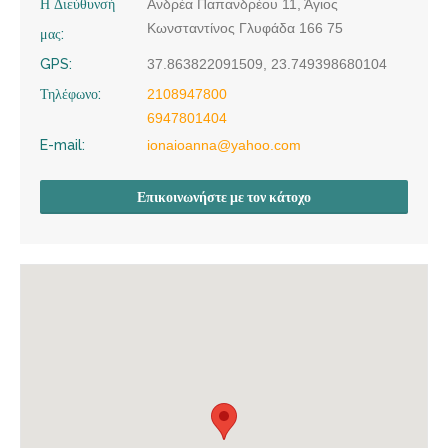
Η Διεύθυνσή
Ανδρέα Παπανδρέου 11, Άγιος
Κωνσταντίνος Γλυφάδα 166 75
μας:
GPS:
37.863822091509, 23.749398680104
Τηλέφωνο:
2108947800
6947801404
E-mail:
ionaioanna@yahoo.com
Επικοινωνήστε με τον κάτοχο