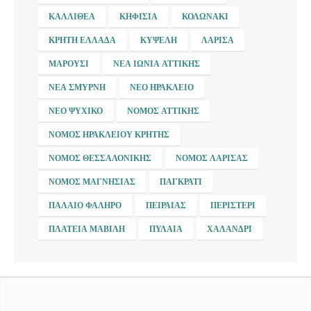
ΚΑΛΛΙΘΈΑ
ΚΗΦΙΣΙΆ
ΚΟΛΩΝΆΚΙ
ΚΡΉΤΗ ΕΛΛΆΔΑ
ΚΥΨΈΛΗ
ΛΆΡΙΣΑ
ΜΑΡΟΎΣΙ
ΝΈΑ ΙΩΝΊΑ ΑΤΤΙΚΉΣ
ΝΈΑ ΣΜΎΡΝΗ
ΝΈΟ ΗΡΆΚΛΕΙΟ
ΝΈΟ ΨΥΧΙΚΌ
ΝΟΜΌΣ ΑΤΤΙΚΉΣ
ΝΟΜΌΣ ΗΡΑΚΛΕΊΟΥ ΚΡΉΤΗΣ
ΝΟΜΌΣ ΘΕΣΣΑΛΟΝΊΚΗΣ
ΝΟΜΌΣ ΛΆΡΙΣΑΣ
ΝΟΜΌΣ ΜΑΓΝΗΣΊΑΣ
ΠΑΓΚΡΆΤΙ
ΠΑΛΑΙΌ ΦΆΛΗΡΟ
ΠΕΙΡΑΙΆΣ
ΠΕΡΙΣΤΈΡΙ
ΠΛΑΤΕΊΑ ΜΑΒΊΛΗ
ΠΥΛΑΊΑ
ΧΑΛΆΝΔΡΙ