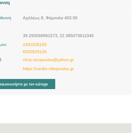
θυνση
ύθυνσή
Αχιλλέως 8, Φάρσαλα 403 00
39.293568991573, 22.385073611045
ωνο:
2491028155
6932629126
l:
chris.nicopoulos@yahoo.gr
https://cardio-nikopoulos.gr
ικοινωνήστε με τον κάτοχο