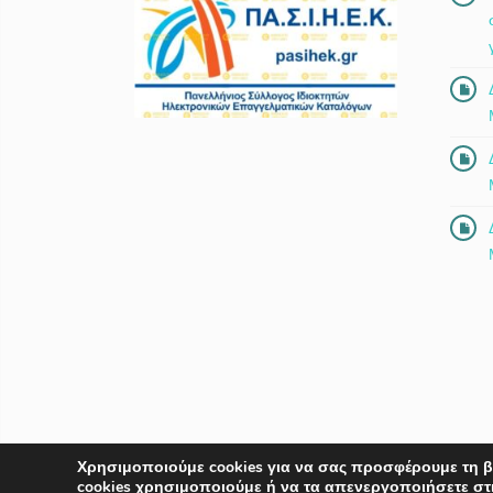
Χρησιμοποιούμε cookies για να σας προσφέρουμε τη β
© 2018-2026 Copyright by
Euro-Telecommerce IKE
.
All rig
cookies χρησιμοποιούμε ή να τα απενεργοποιήσετε στ