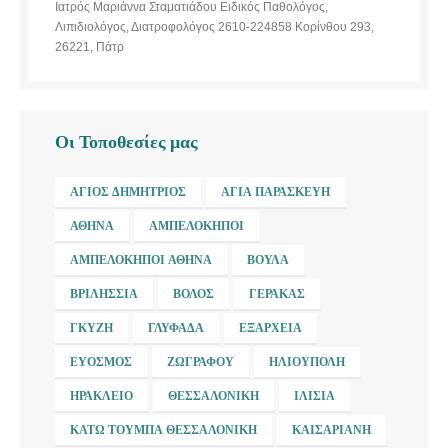
Ιατρός Μαριάννα Σταματιάδου Ειδικός Παθολόγος,
Λιπιδιολόγος, Διατροφολόγος 2610-224858 Κορίνθου 293,
26221, Πάτρ
Οι Τοποθεσίες μας
ΆΓΙΟΣ ΔΗΜΉΤΡΙΟΣ
ΑΓΊΑ ΠΑΡΑΣΚΕΥΉ
ΑΘΉΝΑ
ΑΜΠΕΛΌΚΗΠΟΙ
ΑΜΠΕΛΌΚΗΠΟΙ ΑΘΉΝΑ
ΒΟΎΛΑ
ΒΡΙΛΉΣΣΙΑ
ΒΌΛΟΣ
ΓΈΡΑΚΑΣ
ΓΚΎΖΗ
ΓΛΥΦΆΔΑ
ΕΞΆΡΧΕΙΑ
ΕΎΟΣΜΟΣ
ΖΩΓΡΆΦΟΥ
ΗΛΙΟΎΠΟΛΗ
ΗΡΆΚΛΕΙΟ
ΘΕΣΣΑΛΟΝΊΚΗ
ΙΛΊΣΙΑ
ΚΆΤΩ ΤΟΎΜΠΑ ΘΕΣΣΑΛΟΝΊΚΗ
ΚΑΙΣΑΡΙΑΝΉ