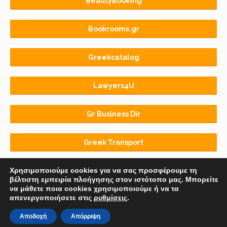
BeautyBooking
Bookrooms.gr
Greekcatalog
Lawyers4U
Gr Business Dir
Greek Transport
Χρησιμοποιούμε cookies για να σας προσφέρουμε τη
βέλτιστη εμπειρία πλοήγησης στον ιστότοπο μας. Μπορείτε
να μάθετε ποια cookies χρησιμοποιούμε ή να τα
απενεργοποιήσετε στις
ρυθμίσεις
.
Αρχική
BLOG
ΟΡΟΙ ΧΡΗΣΗΣ
Αποδοχή
Απόρριψη
© 2018-2026 Copyright by
Euro-Telecommerce IKE
.
All rights reserved.