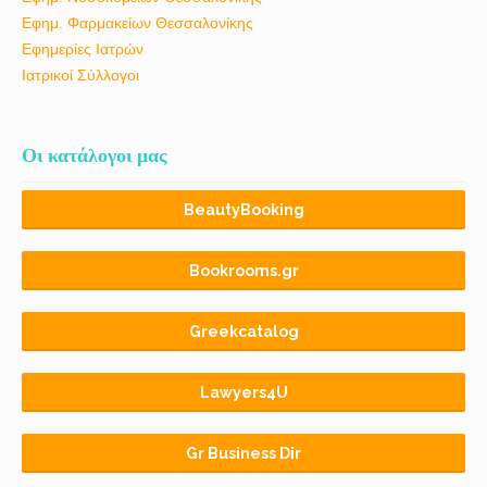
Εφημ. Φαρμακείων Θεσσαλονίκης
Εφημερίες Ιατρών
Ιατρικοί Σύλλογοι
Οι κατάλογοι μας
BeautyBooking
Bookrooms.gr
Greekcatalog
Lawyers4U
Gr Business Dir