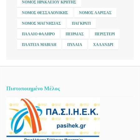
ΝΟΜΌΣ ΗΡΑΚΛΕΊΟΥ ΚΡΉΤΗΣ
ΝΟΜΌΣ ΘΕΣΣΑΛΟΝΊΚΗΣ
ΝΟΜΌΣ ΛΆΡΙΣΑΣ
ΝΟΜΌΣ ΜΑΓΝΗΣΊΑΣ
ΠΑΓΚΡΆΤΙ
ΠΑΛΑΙΌ ΦΆΛΗΡΟ
ΠΕΙΡΑΙΆΣ
ΠΕΡΙΣΤΈΡΙ
ΠΛΑΤΕΊΑ ΜΑΒΊΛΗ
ΠΥΛΑΊΑ
ΧΑΛΆΝΔΡΙ
Πιστοποιημένο Μέλος