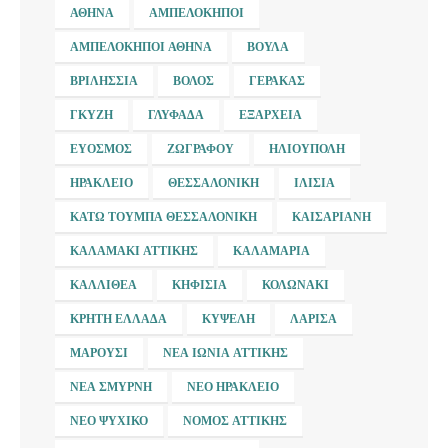
ΑΘΉΝΑ
ΑΜΠΕΛΌΚΗΠΟΙ
ΑΜΠΕΛΌΚΗΠΟΙ ΑΘΉΝΑ
ΒΟΎΛΑ
ΒΡΙΛΉΣΣΙΑ
ΒΌΛΟΣ
ΓΈΡΑΚΑΣ
ΓΚΎΖΗ
ΓΛΥΦΆΔΑ
ΕΞΆΡΧΕΙΑ
ΕΎΟΣΜΟΣ
ΖΩΓΡΆΦΟΥ
ΗΛΙΟΎΠΟΛΗ
ΗΡΆΚΛΕΙΟ
ΘΕΣΣΑΛΟΝΊΚΗ
ΙΛΊΣΙΑ
ΚΆΤΩ ΤΟΎΜΠΑ ΘΕΣΣΑΛΟΝΊΚΗ
ΚΑΙΣΑΡΙΑΝΉ
ΚΑΛΑΜΆΚΙ ΑΤΤΙΚΉΣ
ΚΑΛΑΜΑΡΙΆ
ΚΑΛΛΙΘΈΑ
ΚΗΦΙΣΙΆ
ΚΟΛΩΝΆΚΙ
ΚΡΉΤΗ ΕΛΛΆΔΑ
ΚΥΨΈΛΗ
ΛΆΡΙΣΑ
ΜΑΡΟΎΣΙ
ΝΈΑ ΙΩΝΊΑ ΑΤΤΙΚΉΣ
ΝΈΑ ΣΜΎΡΝΗ
ΝΈΟ ΗΡΆΚΛΕΙΟ
ΝΈΟ ΨΥΧΙΚΌ
ΝΟΜΌΣ ΑΤΤΙΚΉΣ