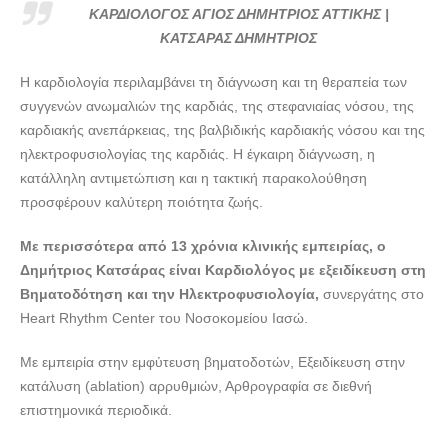
ΚΑΤΣΑΡΑΣ ΔΗΜΗΤΡΙΟΣ---doctors4u.gr
ΚΑΡΔΙΟΛΟΓΟΣ ΑΓΙΟΣ ΔΗΜΗΤΡΙΟΣ ΑΤΤΙΚΗΣ |
ΚΑΡΔΙΟΛΟΓΟΣ ΑΓΙΟΣ ΔΗΜΗΤΡΙΟΣ ΑΤΤΙΚΗΣ |
ΚΑΤΣΑΡΑΣ ΔΗΜΗΤΡΙΟΣ
ΚΑΤΣΑΡΑΣ ΔΗΜΗΤΡΙΟΣ---doctors4u.gr
Η καρδιολογία περιλαμβάνει τη διάγνωση και τη θεραπεία των
ΚΑΡΔΙΟΛΟΓΟΣ ΑΓΙΟΣ ΔΗΜΗΤΡΙΟΣ ΑΤΤΙΚΗΣ |
συγγενών ανωμαλιών της καρδιάς, της στεφανιαίας νόσου, της
ΚΑΤΣΑΡΑΣ ΔΗΜΗΤΡΙΟΣ---doctors4u.gr
καρδιακής ανεπάρκειας, της βαλβιδικής καρδιακής νόσου και της
ΚΑΡΔΙΟΛΟΓΟΣ ΑΓΙΟΣ ΔΗΜΗΤΡΙΟΣ ΑΤΤΙΚΗΣ |
ηλεκτροφυσιολογίας της καρδιάς. Η έγκαιρη διάγνωση, η
ΚΑΤΣΑΡΑΣ ΔΗΜΗΤΡΙΟΣ---doctors4u.gr
κατάλληλη αντιμετώπιση και η τακτική παρακολούθηση
προσφέρουν καλύτερη ποιότητα ζωής.
ΚΑΡΔΙΟΛΟΓΟΣ ΑΓΙΟΣ ΔΗΜΗΤΡΙΟΣ ΑΤΤΙΚΗΣ |
ΚΑΤΣΑΡΑΣ ΔΗΜΗΤΡΙΟΣ---doctors4u.gr
Με περισσότερα από 13 χρόνια κλινικής εμπειρίας, ο
ΚΑΡΔΙΟΛΟΓΟΣ ΑΓΙΟΣ ΔΗΜΗΤΡΙΟΣ ΑΤΤΙΚΗΣ |
Δημήτριος Κατσάρας είναι Καρδιολόγος με εξειδίκευση στη
ΚΑΤΣΑΡΑΣ ΔΗΜΗΤΡΙΟΣ---doctors4u.gr
Βηματοδότηση και την Ηλεκτροφυσιολογία,
συνεργάτης στο
ΚΑΡΔΙΟΛΟΓΟΣ ΑΓΙΟΣ ΔΗΜΗΤΡΙΟΣ ΑΤΤΙΚΗΣ |
Heart Rhythm Center του Νοσοκομείου Ιασώ.
ΚΑΤΣΑΡΑΣ ΔΗΜΗΤΡΙΟΣ---doctors4u.gr
Με εμπειρία στην εμφύτευση βηματοδοτών, Εξειδίκευση στην
ΚΑΡΔΙΟΛΟΓΟΣ ΑΓΙΟΣ ΔΗΜΗΤΡΙΟΣ ΑΤΤΙΚΗΣ |
κατάλυση (ablation) αρρυθμιών, Αρθρογραφία σε διεθνή
ΚΑΤΣΑΡΑΣ ΔΗΜΗΤΡΙΟΣ---doctors4u.gr
επιστημονικά περιοδικά.