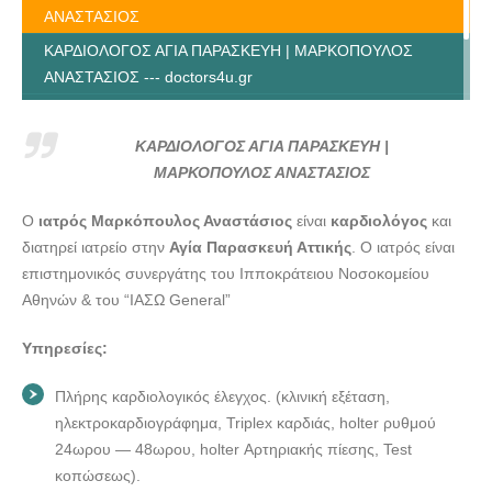
ΑΝΑΣΤΑΣΙΟΣ
ΚΑΡΔΙΟΛΟΓΟΣ ΑΓΙΑ ΠΑΡΑΣΚΕΥΗ | ΜΑΡΚΟΠΟΥΛΟΣ
ΑΝΑΣΤΑΣΙΟΣ --- doctors4u.gr
ΚΑΡΔΙΟΛΟΓΟΣ ΑΓΙΑ ΠΑΡΑΣΚΕΥΗ | ΜΑΡΚΟΠΟΥΛΟΣ
ΑΝΑΣΤΑΣΙΟΣ --- doctors4u.gr
ΚΑΡΔΙΟΛΟΓΟΣ ΑΓΙΑ ΠΑΡΑΣΚΕΥΗ |
ΚΑΡΔΙΟΛΟΓΟΣ ΑΓΙΑ ΠΑΡΑΣΚΕΥΗ | ΜΑΡΚΟΠΟΥΛΟΣ
ΜΑΡΚΟΠΟΥΛΟΣ ΑΝΑΣΤΑΣΙΟΣ
ΑΝΑΣΤΑΣΙΟΣ --- doctors4u.gr
Ο
ιατρός Μαρκόπουλος Αναστάσιος
είναι
καρδιολόγος
και
διατηρεί ιατρείο στην
Αγία Παρασκευή Αττικής
. Ο ιατρός είναι
επιστημονικός συνεργάτης του Ιπποκράτειου Νοσοκομείου
Αθηνών & του “ΙΑΣΩ General”
Υπηρεσίες:
Πλήρης καρδιολογικός έλεγχος. (κλινική εξέταση,
ηλεκτροκαρδιογράφημα, Triplex καρδιάς, holter ρυθμού
24ωρου — 48ωρου, holter Αρτηριακής πίεσης, Test
κοπώσεως).