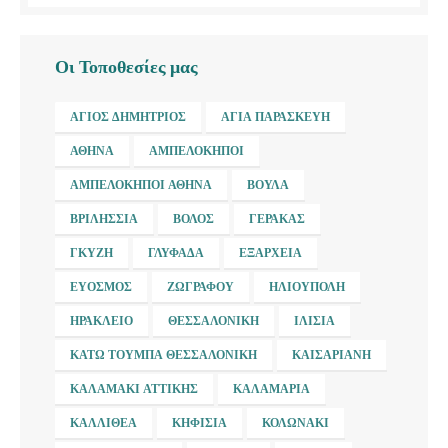
Οι Τοποθεσίες μας
ΆΓΙΟΣ ΔΗΜΉΤΡΙΟΣ
ΑΓΊΑ ΠΑΡΑΣΚΕΥΉ
ΑΘΉΝΑ
ΑΜΠΕΛΌΚΗΠΟΙ
ΑΜΠΕΛΌΚΗΠΟΙ ΑΘΉΝΑ
ΒΟΎΛΑ
ΒΡΙΛΉΣΣΙΑ
ΒΌΛΟΣ
ΓΈΡΑΚΑΣ
ΓΚΎΖΗ
ΓΛΥΦΆΔΑ
ΕΞΆΡΧΕΙΑ
ΕΎΟΣΜΟΣ
ΖΩΓΡΆΦΟΥ
ΗΛΙΟΎΠΟΛΗ
ΗΡΆΚΛΕΙΟ
ΘΕΣΣΑΛΟΝΊΚΗ
ΙΛΊΣΙΑ
ΚΆΤΩ ΤΟΎΜΠΑ ΘΕΣΣΑΛΟΝΊΚΗ
ΚΑΙΣΑΡΙΑΝΉ
ΚΑΛΑΜΆΚΙ ΑΤΤΙΚΉΣ
ΚΑΛΑΜΑΡΙΆ
ΚΑΛΛΙΘΈΑ
ΚΗΦΙΣΙΆ
ΚΟΛΩΝΆΚΙ