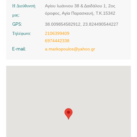
Η Διεύθυνσή
Αγίου Ιωάννου 38 & Δαιδάλου 1, 2ος
όροφος, Αγία Παρασκευή, Τ.Κ.15342
μας:
GPS:
38.009854582912, 23.824490544227
Τηλέφωνο:
2106399409
6974442338
E-mail:
a.markopoulos@yahoo.gr