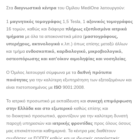
Στα
διαγνωστικά κέντρα
του Ομίλου MediOne λειτουργούν:
1
μαγνητικός τομογράφος
1,5 Tesla, 1
αξονικός τομογράφος
16 τομών, καθώς και διάφορα
πλήρως εξοπλισμένα ιατρικά
τμήματα
με όλα τα απεικονιστικά μέσα (
μαστογράφους,
υπερήχους, ακτινολογικά
κ.λπ.) όπως επίσης μεταξύ άλλων
και τμήμα
ενδοσκοπικό, καρδιολογικό, μικροβιολογικό,
οστεοπόρωσης και κατ’οίκον αιμοληψίας και νοσηλείας
.
O Όμιλος λειτουργεί σύμφωνα με τα
διεθνή πρότυπα
ποιότητας
για την καλύτερη εξυπηρέτηση των εξεταζομένων και
είναι πιστοποιημένος με
ISO
9001:2008.
Το ιατρικό προσωπικό με εκπαίδευση και
συνεχή επιμόρφωση
στην Ελλάδα και στο εξωτερικό
καθώς επίσης και
το διοικητικό προσωπικό, φροντίζουν για την καλύτερη δυνατή
παροχή υπηρεσιών και
ιατρικής φροντίδας
προς όλους όσους
μας επισκέπτονται καθημερινά. Τα κέντρα μας διαθέτουν
συμβάσεις με ΕΟΠΠΥ καθώς και με ιδιωτικές ασφαλιστικές