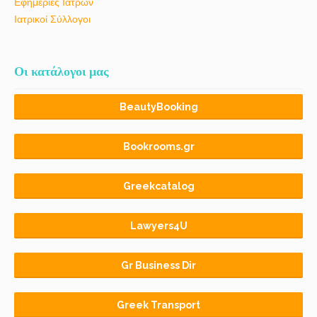
Εφημερίες Ιατρών
Ιατρικοί Σύλλογοι
Οι κατάλογοι μας
BeautyBooking
Bookrooms.gr
Greekcatalog
Lawyers4U
Gr Business Dir
Greek Transport