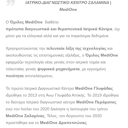
ΙΑΤΡΙΚΟ-ΔΙΑΓΝΩΣΤΙΚΟ ΚΕΝΤΡΟ ΣΑΛΑΜΙΝΑ | MediOne -
ΙΑΤΡΙΚΟ-ΔΙΑΓΝΩΣΤΙΚΟ ΚΕΝΤΡΟ ΣΑΛΑΜΙΝΑ |
doctors4u.gr
MediOne
Ο
Όμιλος MediOne
διαθέτει
πρότυπα διαγνωστικά και θεραπευτικά Ιατρικά Κέντρα
, όχι
μόνο για τα ελληνικά αλλά και για τα παγκόσμια δεδομένα.
Χρησιμοποιώντας την
τελευταία λέξη της τεχνολογίας
και
ακολουθώντας τις επιστημονικές εξελίξεις, ο
Όμιλος MediOne
εφαρμόζει τεχνολογία νέας γενιάς στον ιατρικό τομέα και
τελευταίας γενιάς
ψηφιακά μηχανήματα
, με εγγυημένη
ποιότητα
αποτελέσματος.
Το πρώτο Ιατρικό Διαγνωστικό Κέντρο
ΜediOne Γλυφάδας
ιδρύθηκε το 2013 στη Άνω Γλυφάδα Αττικής. Το 2019 ιδρύθηκε
το δεύτερο Ιατρικό διαγνωστικό κέντρο
ΜediOne Περάματος
ενώ τον Ιούλιο του 2020 ξεκίνησε η λειτουργία του τρίτου
ΜediOne Σαλαμίνας
. Τέλος, τον Αύγουστο του 2020
προστέθηκε και το
MediOne
Δραπετσώνας
.