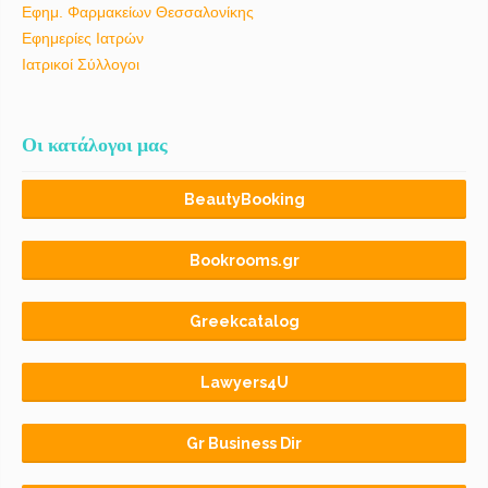
Εφημ. Φαρμακείων Θεσσαλονίκης
Εφημερίες Ιατρών
Ιατρικοί Σύλλογοι
Οι κατάλογοι μας
BeautyBooking
Bookrooms.gr
Greekcatalog
Lawyers4U
Gr Business Dir