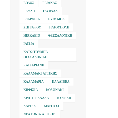
ΒΌΛΟΣ
ΓΈΡΑΚΑΣ
ΓΚΎΖΗ
ΓΛΥΦΆΔΑ
ΕΞΆΡΧΕΙΑ
ΕΎΟΣΜΟΣ
ΖΩΓΡΆΦΟΥ
ΗΛΙΟΎΠΟΛΗ
ΗΡΆΚΛΕΙΟ
ΘΕΣΣΑΛΟΝΊΚΗ
ΙΛΊΣΙΑ
ΚΆΤΩ ΤΟΎΜΠΑ
ΘΕΣΣΑΛΟΝΊΚΗ
ΚΑΙΣΑΡΙΑΝΉ
ΚΑΛΑΜΆΚΙ ΑΤΤΙΚΉΣ
ΚΑΛΑΜΑΡΙΆ
ΚΑΛΛΙΘΈΑ
ΚΗΦΙΣΙΆ
ΚΟΛΩΝΆΚΙ
ΚΡΉΤΗ ΕΛΛΆΔΑ
ΚΥΨΈΛΗ
ΛΆΡΙΣΑ
ΜΑΡΟΎΣΙ
ΝΈΑ ΙΩΝΊΑ ΑΤΤΙΚΉΣ