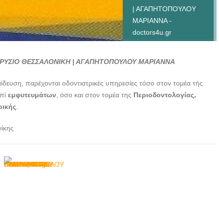
| ΑΓΑΠΗΤΟΠΟΥΛΟΥ
ΜΑΡΙΑΝΝΑ -
doctors4u.gr
ΧΕΙΡΟΥΡΓΟΣ
ΟΔΟΝΤΙΑΤΡΟΣ ΝΕΟ
 ΡΥΣΙΟ ΘΕΣΣΑΛΟΝΙΚΗ | ΑΓΑΠΗΤΟΠΟΥΛΟΥ ΜΑΡΙΑΝΝΑ
ΡΥΣΙΟ ΘΕΣΣΑΛΟΝΙΚΗ
| ΑΓΑΠΗΤΟΠΟΥΛΟΥ
αίδευση, παρέχονται οδοντιατρικές υπηρεσίες τόσο στον τομέα τής
ΜΑΡΙΑΝΝΑ -
πί
εμφυτευμάτων
, όσο και στον τομέα της
Περιοδοντολογίας,
doctors4u.gr
ρικής
.
ΧΕΙΡΟΥΡΓΟΣ
νίκης
ΟΔΟΝΤΙΑΤΡΟΣ ΝΕΟ
ΡΥΣΙΟ ΘΕΣΣΑΛΟΝΙΚΗ
| ΑΓΑΠΗΤΟΠΟΥΛΟΥ
ΜΑΡΙΑΝΝΑ -
doctors4u.gr
ΧΕΙΡΟΥΡΓΟΣ
ΟΔΟΝΤΙΑΤΡΟΣ ΝΕΟ
ΡΥΣΙΟ ΘΕΣΣΑΛΟΝΙΚΗ