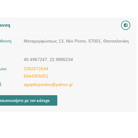
| ΑΓΑΠΗΤΟΠΟΥΛΟΥ
ΜΑΡΙΑΝΝΑ -
doctors4u.gr
θυνση
ύθυνσή
Μεταμορφώσεως 13, Νέο Ρύσιο, 57001, Θεσσαλονίκη
40.4967247, 22.9886234
ωνο:
2392072644
6944355051
l:
agapitopoulou@yahoo.gr
ικοινωνήστε με τον κάτοχο