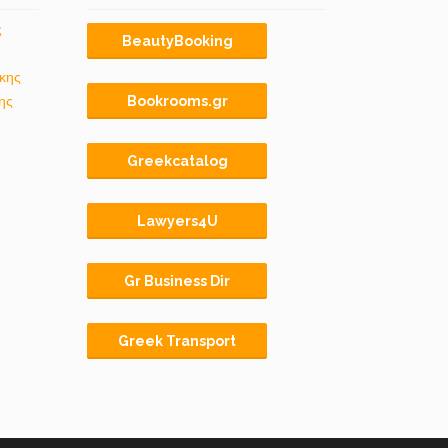
ς
BeautyBooking
κης
ης
Bookrooms.gr
Greekcatalog
Lawyers4U
Gr Business Dir
Greek Transport