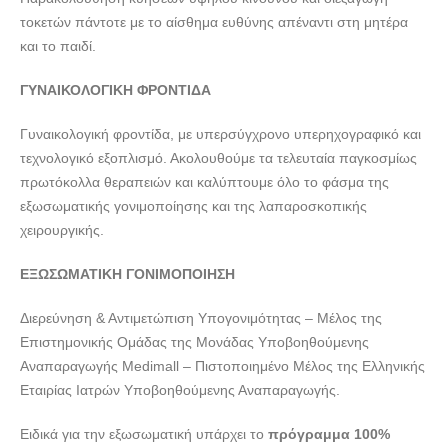
doctors4u.gr
τοκετών πάντοτε με το αίσθημα ευθύνης απέναντι στη μητέρα
ΜΑΙΕΥΤΗΡΑΣ ΧΕΙΡΟΥΡΓΟΣ ΓΥΝΑΙΚΟΛΟΓΟΣ
και το παιδί.
ΠΕΤΡΟΥΠΟΛΗ | ΒΑΤΣΑΡΕΑΣ ΔΗΜΗΤΡΙΟΣ ---
doctors4u.gr
ΓΥΝΑΙΚΟΛΟΓΙΚΗ ΦΡΟΝΤΙΔΑ
ΜΑΙΕΥΤΗΡΑΣ ΧΕΙΡΟΥΡΓΟΣ ΓΥΝΑΙΚΟΛΟΓΟΣ
Γυναικολογική φροντίδα, με υπερσύγχρονο υπερηχογραφικό και
ΠΕΤΡΟΥΠΟΛΗ | ΒΑΤΣΑΡΕΑΣ ΔΗΜΗΤΡΙΟΣ ---
τεχνολογικό εξοπλισμό. Ακολουθούμε τα τελευταία παγκοσμίως
doctors4u.gr
πρωτόκολλα θεραπειών και καλύπτουμε όλο το φάσμα της
ΜΑΙΕΥΤΗΡΑΣ ΧΕΙΡΟΥΡΓΟΣ ΓΥΝΑΙΚΟΛΟΓΟΣ
εξωσωματικής γονιμοποίησης και της λαπαροσκοπικής
ΠΕΤΡΟΥΠΟΛΗ | ΒΑΤΣΑΡΕΑΣ ΔΗΜΗΤΡΙΟΣ ---
χειρουργικής.
doctors4u.gr
ΕΞΩΣΩΜΑΤΙΚΗ ΓΟΝΙΜΟΠΟΙΗΣΗ
Διερεύνηση & Αντιμετώπιση Υπογoνιμότητας – Μέλος της
Επιστημονικής Ομάδας της Μονάδας Υποβοηθούμενης
Αναπαραγωγής Medimall – Πιστοποιημένο Μέλος της Ελληνικής
Εταιρίας Ιατρών Υποβοηθούμενης Αναπαραγωγής.
Ειδικά για την εξωσωματική υπάρχει το
πρόγραμμα 100%