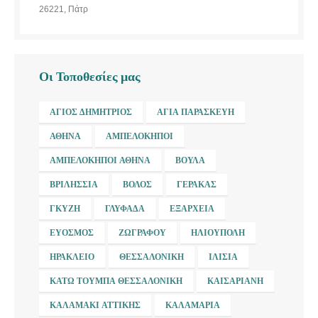
26221, Πάτρ
Οι Τοποθεσίες μας
ΆΓΙΟΣ ΔΗΜΉΤΡΙΟΣ
ΑΓΊΑ ΠΑΡΑΣΚΕΥΉ
ΑΘΉΝΑ
ΑΜΠΕΛΌΚΗΠΟΙ
ΑΜΠΕΛΌΚΗΠΟΙ ΑΘΉΝΑ
ΒΟΎΛΑ
ΒΡΙΛΉΣΣΙΑ
ΒΌΛΟΣ
ΓΈΡΑΚΑΣ
ΓΚΎΖΗ
ΓΛΥΦΆΔΑ
ΕΞΆΡΧΕΙΑ
ΕΎΟΣΜΟΣ
ΖΩΓΡΆΦΟΥ
ΗΛΙΟΎΠΟΛΗ
ΗΡΆΚΛΕΙΟ
ΘΕΣΣΑΛΟΝΊΚΗ
ΙΛΊΣΙΑ
ΚΆΤΩ ΤΟΎΜΠΑ ΘΕΣΣΑΛΟΝΊΚΗ
ΚΑΙΣΑΡΙΑΝΉ
ΚΑΛΑΜΆΚΙ ΑΤΤΙΚΉΣ
ΚΑΛΑΜΑΡΙΆ