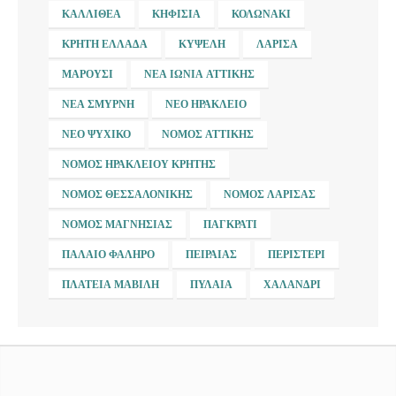
ΚΑΛΛΙΘΈΑ
ΚΗΦΙΣΙΆ
ΚΟΛΩΝΆΚΙ
ΚΡΉΤΗ ΕΛΛΆΔΑ
ΚΥΨΈΛΗ
ΛΆΡΙΣΑ
ΜΑΡΟΎΣΙ
ΝΈΑ ΙΩΝΊΑ ΑΤΤΙΚΉΣ
ΝΈΑ ΣΜΎΡΝΗ
ΝΈΟ ΗΡΆΚΛΕΙΟ
ΝΈΟ ΨΥΧΙΚΌ
ΝΟΜΌΣ ΑΤΤΙΚΉΣ
ΝΟΜΌΣ ΗΡΑΚΛΕΊΟΥ ΚΡΉΤΗΣ
ΝΟΜΌΣ ΘΕΣΣΑΛΟΝΊΚΗΣ
ΝΟΜΌΣ ΛΆΡΙΣΑΣ
ΝΟΜΌΣ ΜΑΓΝΗΣΊΑΣ
ΠΑΓΚΡΆΤΙ
ΠΑΛΑΙΌ ΦΆΛΗΡΟ
ΠΕΙΡΑΙΆΣ
ΠΕΡΙΣΤΈΡΙ
ΠΛΑΤΕΊΑ ΜΑΒΊΛΗ
ΠΥΛΑΊΑ
ΧΑΛΆΝΔΡΙ