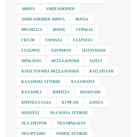
ΑΘΉΝΑ
ΑΜΠΕΛΌΚΗΠΟΙ
ΑΜΠΕΛΌΚΗΠΟΙ ΑΘΉΝΑ
ΒΟΎΛΑ
ΒΡΙΛΉΣΣΙΑ
ΒΌΛΟΣ
ΓΈΡΑΚΑΣ
ΓΚΎΖΗ
ΓΛΥΦΆΔΑ
ΕΞΆΡΧΕΙΑ
ΕΎΟΣΜΟΣ
ΖΩΓΡΆΦΟΥ
ΗΛΙΟΎΠΟΛΗ
ΗΡΆΚΛΕΙΟ
ΘΕΣΣΑΛΟΝΊΚΗ
ΙΛΊΣΙΑ
ΚΆΤΩ ΤΟΎΜΠΑ ΘΕΣΣΑΛΟΝΊΚΗ
ΚΑΙΣΑΡΙΑΝΉ
ΚΑΛΑΜΆΚΙ ΑΤΤΙΚΉΣ
ΚΑΛΑΜΑΡΙΆ
ΚΑΛΛΙΘΈΑ
ΚΗΦΙΣΙΆ
ΚΟΛΩΝΆΚΙ
ΚΡΉΤΗ ΕΛΛΆΔΑ
ΚΥΨΈΛΗ
ΛΆΡΙΣΑ
ΜΑΡΟΎΣΙ
ΝΈΑ ΙΩΝΊΑ ΑΤΤΙΚΉΣ
ΝΈΑ ΣΜΎΡΝΗ
ΝΈΟ ΗΡΆΚΛΕΙΟ
ΝΈΟ ΨΥΧΙΚΌ
ΝΟΜΌΣ ΑΤΤΙΚΉΣ