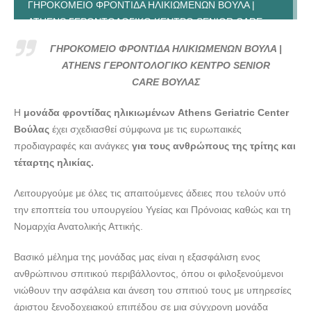
ΓΗΡΟΚΟΜΕΙΟ ΦΡΟΝΤΙΔΑ ΗΛΙΚΙΩΜΕΝΩΝ ΒΟΥΛΑ |
ATHENS ΓΕΡΟΝΤΟΛΟΓΙΚΟ ΚΕΝΤΡΟ SENIOR CARE
ΒΟΥΛΑΣ --- doctors4u.gr
ΓΗΡΟΚΟΜΕΙΟ ΦΡΟΝΤΙΔΑ ΗΛΙΚΙΩΜΕΝΩΝ ΒΟΥΛΑ |
ΓΗΡΟΚΟΜΕΙΟ ΦΡΟΝΤΙΔΑ ΗΛΙΚΙΩΜΕΝΩΝ ΒΟΥΛΑ |
ATHENS ΓΕΡΟΝΤΟΛΟΓΙΚΟ ΚΕΝΤΡΟ SENIOR
ATHENS ΓΕΡΟΝΤΟΛΟΓΙΚΟ ΚΕΝΤΡΟ SENIOR CARE
CARE ΒΟΥΛΑΣ
ΒΟΥΛΑΣ --- doctors4u.gr
Η
μονάδα φροντίδας ηλικιωμένων Athens Geriatric Center
ΓΗΡΟΚΟΜΕΙΟ ΦΡΟΝΤΙΔΑ ΗΛΙΚΙΩΜΕΝΩΝ ΒΟΥΛΑ |
Βούλας
έχει σχεδιασθεί σύμφωνα με τις ευρωπαικές
ATHENS ΓΕΡΟΝΤΟΛΟΓΙΚΟ ΚΕΝΤΡΟ SENIOR CARE
προδιαγραφές και ανάγκες
για τους ανθρώπους της τρίτης και
ΒΟΥΛΑΣ --- doctors4u.gr
τέταρτης ηλικίας.
ΓΗΡΟΚΟΜΕΙΟ ΦΡΟΝΤΙΔΑ ΗΛΙΚΙΩΜΕΝΩΝ ΒΟΥΛΑ |
ATHENS ΓΕΡΟΝΤΟΛΟΓΙΚΟ ΚΕΝΤΡΟ SENIOR CARE
Λειτουργούμε με όλες τις απαιτούμενες άδειες που τελούν υπό
ΒΟΥΛΑΣ --- doctors4u.gr
την εποπτεία του υπουργείου Υγείας και Πρόνοιας καθώς και τη
ΓΗΡΟΚΟΜΕΙΟ ΦΡΟΝΤΙΔΑ ΗΛΙΚΙΩΜΕΝΩΝ ΒΟΥΛΑ |
Νομαρχία Ανατολικής Αττικής.
ATHENS ΓΕΡΟΝΤΟΛΟΓΙΚΟ ΚΕΝΤΡΟ SENIOR CARE
Βασικό μέλημα της μονάδας μας είναι η εξασφάλιση ενος
ΒΟΥΛΑΣ --- doctors4u.gr
ανθρώπινου σπιτικού περιβάλλοντος, όπου οι φιλοξενούμενοι
ΓΗΡΟΚΟΜΕΙΟ ΦΡΟΝΤΙΔΑ ΗΛΙΚΙΩΜΕΝΩΝ ΒΟΥΛΑ |
νιώθουν την ασφάλεια και άνεση του σπιτιού τους με υπηρεσίες
ATHENS ΓΕΡΟΝΤΟΛΟΓΙΚΟ ΚΕΝΤΡΟ SENIOR CARE
άριστου ξενοδοχειακού επιπέδου σε μια σύγχρονη μονάδα