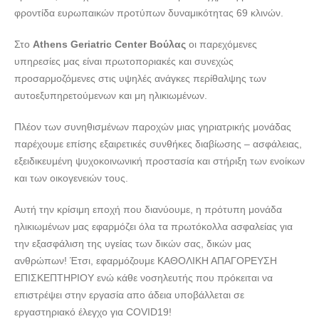
ΒΟΥΛΑΣ --- doctors4u.gr
φροντίδα ευρωπαικών προτύπων δυναμικότητας 69 κλινών.
ΓΗΡΟΚΟΜΕΙΟ ΦΡΟΝΤΙΔΑ ΗΛΙΚΙΩΜΕΝΩΝ ΒΟΥΛΑ |
ATHENS ΓΕΡΟΝΤΟΛΟΓΙΚΟ ΚΕΝΤΡΟ SENIOR CARE
Στο
Athens Geriatric Center Βούλας
οι παρεχόμενες
ΒΟΥΛΑΣ --- doctors4u.gr
υπηρεσίες μας είναι πρωτοποριακές και συνεχώς
προσαρμοζόμενες στις υψηλές ανάγκες περίθαλψης των
ΓΗΡΟΚΟΜΕΙΟ ΦΡΟΝΤΙΔΑ ΗΛΙΚΙΩΜΕΝΩΝ ΒΟΥΛΑ |
αυτοεξυπηρετούμενων και μη ηλικιωμένων.
ATHENS ΓΕΡΟΝΤΟΛΟΓΙΚΟ ΚΕΝΤΡΟ SENIOR CARE
ΒΟΥΛΑΣ --- doctors4u.gr
Πλέον των συνηθισμένων παροχών μιας γηριατρικής μονάδας
ΓΗΡΟΚΟΜΕΙΟ ΦΡΟΝΤΙΔΑ ΗΛΙΚΙΩΜΕΝΩΝ ΒΟΥΛΑ |
παρέχουμε επίσης εξαιρετικές συνθήκες διαβίωσης – ασφάλειας,
ATHENS ΓΕΡΟΝΤΟΛΟΓΙΚΟ ΚΕΝΤΡΟ SENIOR CARE
εξειδικευμένη ψυχοκοινωνική προστασία και στήριξη των ενοίκων
ΒΟΥΛΑΣ --- doctors4u.gr
και των οικογενειών τους.
ΓΗΡΟΚΟΜΕΙΟ ΦΡΟΝΤΙΔΑ ΗΛΙΚΙΩΜΕΝΩΝ ΒΟΥΛΑ |
Αυτή την κρίσιμη εποχή που διανύουμε, η πρότυπη μονάδα
ATHENS ΓΕΡΟΝΤΟΛΟΓΙΚΟ ΚΕΝΤΡΟ SENIOR CARE
ηλικιωμένων μας εφαρμόζει όλα τα πρωτόκολλα ασφαλείας για
ΒΟΥΛΑΣ --- doctors4u.gr
την εξασφάλιση της υγείας των δικών σας, δικών μας
ΓΗΡΟΚΟΜΕΙΟ ΦΡΟΝΤΙΔΑ ΗΛΙΚΙΩΜΕΝΩΝ ΒΟΥΛΑ |
ανθρώπων! Έτσι, εφαρμόζουμε ΚΑΘΟΛΙΚΗ ΑΠΑΓΟΡΕΥΣΗ
ATHENS ΓΕΡΟΝΤΟΛΟΓΙΚΟ ΚΕΝΤΡΟ SENIOR CARE
ΕΠΙΣΚΕΠΤΗΡΙΟΥ ενώ κάθε νοσηλευτής που πρόκειται να
ΒΟΥΛΑΣ --- doctors4u.gr
επιστρέψει στην εργασία απο άδεια υποβάλλεται σε
ΓΗΡΟΚΟΜΕΙΟ ΦΡΟΝΤΙΔΑ ΗΛΙΚΙΩΜΕΝΩΝ ΒΟΥΛΑ |
εργαστηριακό έλεγχο για COVID19!