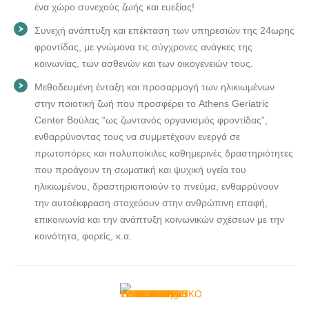
ΓΗΡΟΚΟΜΕΙΟ ΦΡΟΝΤΙΔΑ ΗΛΙΚΙΩΜΕΝΩΝ ΒΟΥΛΑ |
ένα χώρο συνεχούς ζωής και ευεξίας!
ATHENS ΓΕΡΟΝΤΟΛΟΓΙΚΟ ΚΕΝΤΡΟ SENIOR CARE
Συνεχή ανάπτυξη και επέκταση των υπηρεσιών της 24ωρης
ΒΟΥΛΑΣ --- doctors4u.gr
φροντίδας, με γνώμονα τις σύγχρονες ανάγκες της
ΓΗΡΟΚΟΜΕΙΟ ΦΡΟΝΤΙΔΑ ΗΛΙΚΙΩΜΕΝΩΝ ΒΟΥΛΑ |
κοινωνίας, των ασθενών και των οικογενειών τους.
ATHENS ΓΕΡΟΝΤΟΛΟΓΙΚΟ ΚΕΝΤΡΟ SENIOR CARE
Μεθοδευμένη ένταξη και προσαρμογή των ηλικιωμένων
ΒΟΥΛΑΣ --- doctors4u.gr
στην ποιοτική ζωή που προσφέρει το Athens Geriatric
Center Βούλας “ως ζωντανός οργανισμός φροντίδας”,
ενθαρρύνοντας τους να συμμετέχουν ενεργά σε
πρωτοπόρες και πολυποίκιλες καθημερινές δραστηριότητες
που προάγουν τη σωματική και ψυχική υγεία του
ηλικιωμένου, δραστηριοποιούν το πνεύμα, ενθαρρύνουν
την αυτοέκφραση στοχεύουν στην ανθρώπινη επαφή,
επικοινωνία και την ανάπτυξη κοινωνικών σχέσεων με την
κοινότητα, φορείς, κ.α.