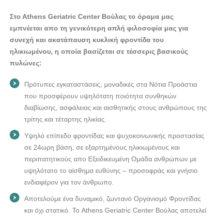
ATHENS ΓΕΡΟΝΤΟΛΟΓΙΚΟ ΚΕΝΤΡΟ SENIOR CARE
ΒΟΥΛΑΣ --- doctors4u.gr
Στo Athens Geriatric Center Βούλας το όραμα μας
εμπνέεται απο τη γενικότερη απλή φιλοσοφία μας για
ΓΗΡΟΚΟΜΕΙΟ ΦΡΟΝΤΙΔΑ ΗΛΙΚΙΩΜΕΝΩΝ ΒΟΥΛΑ |
συνεχή και ακατάπαυση κυκλική φροντίδα του
ATHENS ΓΕΡΟΝΤΟΛΟΓΙΚΟ ΚΕΝΤΡΟ SENIOR CARE
ηλικιωμένου, η οποία βασίζεται σε τέσσερις βασικούς
ΒΟΥΛΑΣ --- doctors4u.gr
πυλώνες:
ΓΗΡΟΚΟΜΕΙΟ ΦΡΟΝΤΙΔΑ ΗΛΙΚΙΩΜΕΝΩΝ ΒΟΥΛΑ |
ATHENS ΓΕΡΟΝΤΟΛΟΓΙΚΟ ΚΕΝΤΡΟ SENIOR CARE
Πρότυπες εγκαταστάσεις, μοναδικές στα Νότια Προάστια
ΒΟΥΛΑΣ --- doctors4u.gr
που προσφέρουν υψηλότατη ποιότητα συνθηκών
ΓΗΡΟΚΟΜΕΙΟ ΦΡΟΝΤΙΔΑ ΗΛΙΚΙΩΜΕΝΩΝ ΒΟΥΛΑ |
διαβίωσης, ασφάλειας και αισθητικής στους ανθρώπους της
ATHENS ΓΕΡΟΝΤΟΛΟΓΙΚΟ ΚΕΝΤΡΟ SENIOR CARE
τρίτης και τέταρτης ηλικίας.
ΒΟΥΛΑΣ --- doctors4u.gr
Υψηλό επίπεδο φροντίδας και ψυχοκοινωνικής προστασίας
ΓΗΡΟΚΟΜΕΙΟ ΦΡΟΝΤΙΔΑ ΗΛΙΚΙΩΜΕΝΩΝ ΒΟΥΛΑ |
σε 24ωρη βάση, σε εξαρτημένους ηλικιωμένους και
ATHENS ΓΕΡΟΝΤΟΛΟΓΙΚΟ ΚΕΝΤΡΟ SENIOR CARE
περιπατητικούς απο Εξειδικευμένη Ομάδα ανθρώπων με
ΒΟΥΛΑΣ --- doctors4u.gr
υψηλότατο το αίσθημα ευθύνης – προσοφράς και γνήσιο
ΓΗΡΟΚΟΜΕΙΟ ΦΡΟΝΤΙΔΑ ΗΛΙΚΙΩΜΕΝΩΝ ΒΟΥΛΑ |
ενδιαφέρον για τον άνθρωπο.
ATHENS ΓΕΡΟΝΤΟΛΟΓΙΚΟ ΚΕΝΤΡΟ SENIOR CARE
Αποτελούμε ένα δυναμικό, ζωντανό Οργανισμό Φροντίδας
ΒΟΥΛΑΣ --- doctors4u.gr
και όχι στατικό. Το Athens Geriatric Center Βούλας αποτελεί