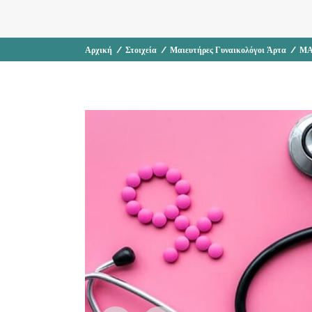
Αρχική
/
Στοιχεία
/
Μαιευτήρες Γυναικολόγοι Άρτα
/
ΜΑ