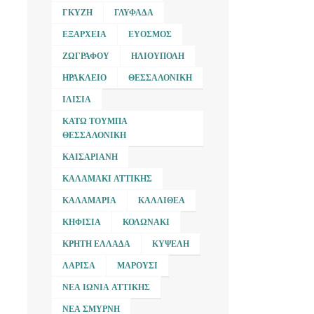
ΓΚΎΖΗ
ΓΛΥΦΆΔΑ
ΕΞΆΡΧΕΙΑ
ΕΎΟΣΜΟΣ
ΖΩΓΡΆΦΟΥ
ΗΛΙΟΎΠΟΛΗ
ΗΡΆΚΛΕΙΟ
ΘΕΣΣΑΛΟΝΊΚΗ
ΙΛΊΣΙΑ
ΚΆΤΩ ΤΟΎΜΠΑ
ΘΕΣΣΑΛΟΝΊΚΗ
ΚΑΙΣΑΡΙΑΝΉ
ΚΑΛΑΜΆΚΙ ΑΤΤΙΚΉΣ
ΚΑΛΑΜΑΡΙΆ
ΚΑΛΛΙΘΈΑ
ΚΗΦΙΣΙΆ
ΚΟΛΩΝΆΚΙ
ΚΡΉΤΗ ΕΛΛΆΔΑ
ΚΥΨΈΛΗ
ΛΆΡΙΣΑ
ΜΑΡΟΎΣΙ
ΝΈΑ ΙΩΝΊΑ ΑΤΤΙΚΉΣ
ΝΈΑ ΣΜΎΡΝΗ