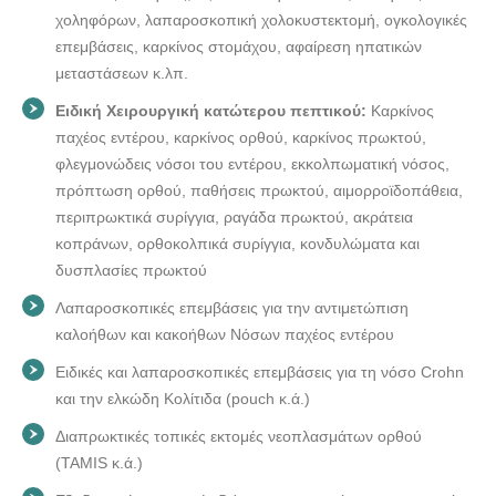
χοληφόρων, λαπαροσκοπική χολοκυστεκτομή, ογκολογικές
επεμβάσεις, καρκίνος στομάχου, αφαίρεση ηπατικών
μεταστάσεων κ.λπ.
Ειδική Χειρουργική κατώτερου πεπτικού:
Καρκίνος
παχέος εντέρου, καρκίνος ορθού, καρκίνος πρωκτού,
φλεγμονώδεις νόσοι του εντέρου, εκκολπωματική νόσος,
πρόπτωση ορθού, παθήσεις πρωκτού, αιμορροϊδοπάθεια,
περιπρωκτικά συρίγγια, ραγάδα πρωκτού, ακράτεια
κοπράνων, ορθοκολπικά συρίγγια, κονδυλώματα και
δυσπλασίες πρωκτού
Λαπαροσκοπικές επεμβάσεις για την αντιμετώπιση
καλοήθων και κακοήθων Νόσων παχέος εντέρου
Ειδικές και λαπαροσκοπικές επεμβάσεις για τη νόσο Crohn
και την ελκώδη Κολίτιδα (pouch κ.ά.)
Διαπρωκτικές τοπικές εκτομές νεοπλασμάτων ορθού
(TAMIS κ.ά.)