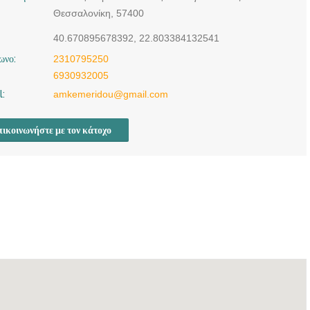
Doctors4u.gr
Θεσσαλονίκη, 57400
ΓΕΝΙΚΟΣ ΙΑΤΡΟΣ
40.670895678392, 22.803384132541
ΣΙΝΔΟΣ
ωνο:
2310795250
ΘΕΣΣΑΛΟΝΙΚΗΣ |
6930932005
ΑΝΑΣΤΑΣΙΑ ΜΑΡΙΝΑ
l:
amkemeridou@gmail.com
ΚΕΜΕΡΙΔΟΥ -
Doctors4u.gr
ικοινωνήστε με τον κάτοχο