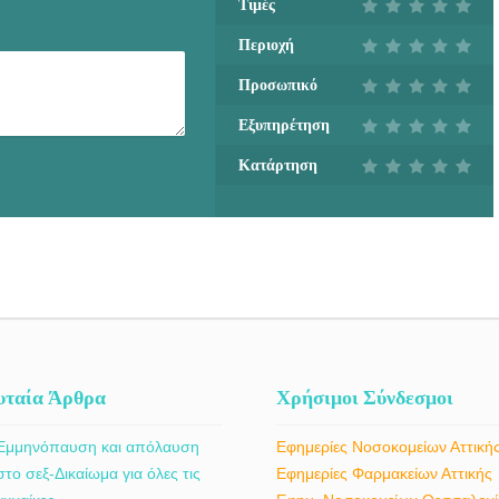
Τιμές
Περιοχή
Προσωπικό
Εξυπηρέτηση
Κατάρτηση
υταία Άρθρα
Χρήσιμοι Σύνδεσμοι
Εμμηνόπαυση και απόλαυση
Εφημερίες Νοσοκομείων Αττική
στο σεξ-Δικαίωμα για όλες τις
Εφημερίες Φαρμακείων Αττικής