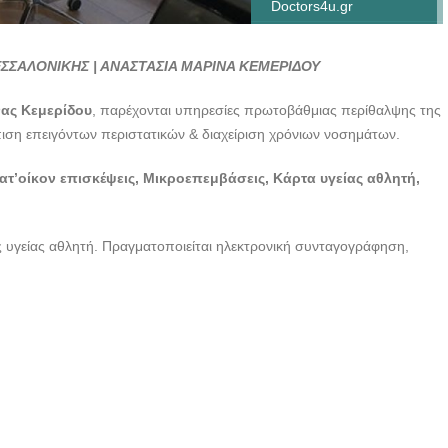
Doctors4u.gr
ΓΕΝΙΚΟΣ ΙΑΤΡΟΣ
ΣΙΝΔΟΣ
ΕΣΣΑΛΟΝΙΚΗΣ | ΑΝΑΣΤΑΣΙΑ ΜΑΡΙΝΑ ΚΕΜΕΡΙΔΟΥ
ΘΕΣΣΑΛΟΝΙΚΗΣ |
ΑΝΑΣΤΑΣΙΑ ΜΑΡΙΝΑ
νας Κεμερίδου
, παρέχονται υπηρεσίες πρωτοβάθμιας περίθαλψης της
ΚΕΜΕΡΙΔΟΥ -
ση επειγόντων περιστατικών & διαχείριση χρόνιων νοσημάτων.
Doctors4u.gr
ατ’οίκον επισκέψεις, Μικροεπεμβάσεις, Κάρτα υγείας αθλητή,
ΓΕΝΙΚΟΣ ΙΑΤΡΟΣ
ΣΙΝΔΟΣ
ΘΕΣΣΑΛΟΝΙΚΗΣ |
ας υγείας αθλητή. Πραγματοποιείται ηλεκτρονική συνταγογράφηση,
ΑΝΑΣΤΑΣΙΑ ΜΑΡΙΝΑ
ΚΕΜΕΡΙΔΟΥ -
Doctors4u.gr
ΓΕΝΙΚΟΣ ΙΑΤΡΟΣ
ΣΙΝΔΟΣ
ΘΕΣΣΑΛΟΝΙΚΗΣ |
ΑΝΑΣΤΑΣΙΑ ΜΑΡΙΝΑ
ΚΕΜΕΡΙΔΟΥ -