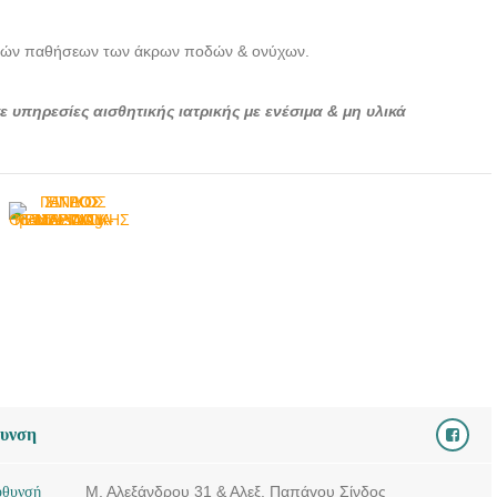
Doctors4u.gr
ΓΕΝΙΚΟΣ ΙΑΤΡΟΣ
αρών παθήσεων των άκρων ποδών & ονύχων.
ΣΙΝΔΟΣ
ΘΕΣΣΑΛΟΝΙΚΗΣ |
ε υπηρεσίες αισθητικής ιατρικής με ενέσιμα & μη υλικά
ΑΝΑΣΤΑΣΙΑ ΜΑΡΙΝΑ
ΚΕΜΕΡΙΔΟΥ -
Doctors4u.gr
ΓΕΝΙΚΟΣ ΙΑΤΡΟΣ
ΣΙΝΔΟΣ
ΘΕΣΣΑΛΟΝΙΚΗΣ |
ΑΝΑΣΤΑΣΙΑ ΜΑΡΙΝΑ
ΚΕΜΕΡΙΔΟΥ -
Doctors4u.gr
ΓΕΝΙΚΟΣ ΙΑΤΡΟΣ
ΣΙΝΔΟΣ
θυνση
ΘΕΣΣΑΛΟΝΙΚΗΣ |
ΑΝΑΣΤΑΣΙΑ ΜΑΡΙΝΑ
ΚΕΜΕΡΙΔΟΥ -
ύθυνσή
Μ. Αλεξάνδρου 31 & Αλεξ. Παπάγου Σίνδος