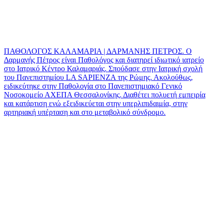
ΠΑΘΟΛΟΓΟΣ ΚΑΛΑΜΑΡΙΑ | ΔΑΡΜΑΝΗΣ ΠΕΤΡΟΣ. O
Δαρμανής Πέτρος είναι Παθολόγος και διατηρεί ιδιωτικό ιατρείο
στο Ιατρικό Κέντρο Καλαμαριάς. Σπούδασε στην Ιατρική σχολή
του Πανεπιστημίου LA SAPIENZA της Ρώμης. Ακολούθως,
ειδικεύτηκε στην Παθολογία στο Πανεπιστημιακό Γενικό
Νοσοκομείο ΑΧΕΠΑ Θεσσαλονίκης. Διαθέτει πολυετή εμπειρία
και κατάρτιση ενώ εξειδικεύεται στην υπερλιπιδαιμία, στην
αρτηριακή υπέρταση και στο μεταβολικό σύνδρομο.