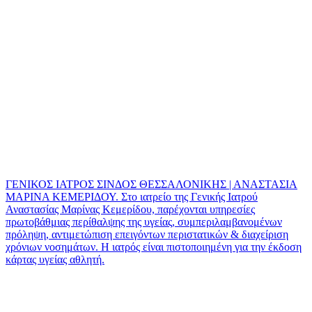
ΓΕΝΙΚΟΣ ΙΑΤΡΟΣ ΣΙΝΔΟΣ ΘΕΣΣΑΛΟΝΙΚΗΣ | ΑΝΑΣΤΑΣΙΑ
ΜΑΡΙΝΑ ΚΕΜΕΡΙΔΟΥ. Στο ιατρείο της Γενικής Ιατρού
Αναστασίας Μαρίνας Κεμερίδου, παρέχονται υπηρεσίες
πρωτοβάθμιας περίθαλψης της υγείας, συμπεριλαμβανομένων
πρόληψη, αντιμετώπιση επειγόντων περιστατικών & διαχείριση
χρόνιων νοσημάτων. Η ιατρός είναι πιστοποιημένη για την έκδοση
κάρτας υγείας αθλητή.