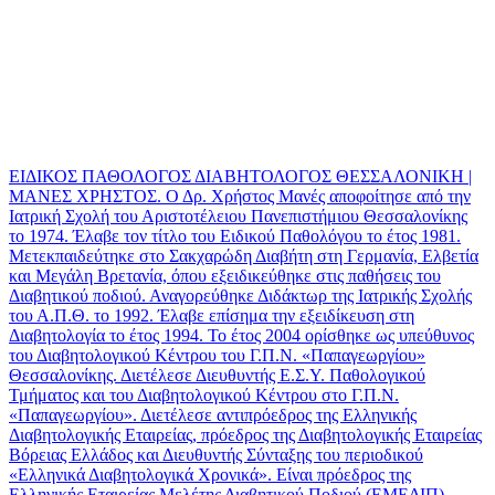
ΕΙΔΙΚΟΣ ΠΑΘΟΛΟΓΟΣ ΔΙΑΒΗΤΟΛΟΓΟΣ ΘΕΣΣΑΛΟΝΙΚΗ |
ΜΑΝΕΣ ΧΡΗΣΤΟΣ. Ο Δρ. Χρήστος Μανές αποφοίτησε από την
Ιατρική Σχολή του Αριστοτέλειου Πανεπιστήμιου Θεσσαλονίκης
το 1974. Έλαβε τον τίτλο του Ειδικού Παθολόγου το έτος 1981.
Μετεκπαιδεύτηκε στο Σακχαρώδη Διαβήτη στη Γερμανία, Ελβετία
και Μεγάλη Βρετανία, όπου εξειδικεύθηκε στις παθήσεις του
Διαβητικού ποδιού. Αναγορεύθηκε Διδάκτωρ της Ιατρικής Σχολής
του Α.Π.Θ. το 1992. Έλαβε επίσημα την εξειδίκευση στη
Διαβητολογία το έτος 1994. Το έτος 2004 ορίσθηκε ως υπεύθυνος
του Διαβητολογικού Κέντρου του Γ.Π.Ν. «Παπαγεωργίου»
Θεσσαλονίκης. Διετέλεσε Διευθυντής Ε.Σ.Υ. Παθολογικού
Τμήματος και του Διαβητολογικού Κέντρου στο Γ.Π.Ν.
«Παπαγεωργίου». Διετέλεσε αντιπρόεδρος της Ελληνικής
Διαβητολογικής Εταιρείας, πρόεδρος της Διαβητολογικής Εταιρείας
Βόρειας Ελλάδος και Διευθυντής Σύνταξης του περιοδικού
«Ελληνικά Διαβητολογικά Χρονικά». Είναι πρόεδρος της
Ελληνικής Εταιρείας Μελέτης Διαβητικού Ποδιού (ΕΜΕΔΙΠ).