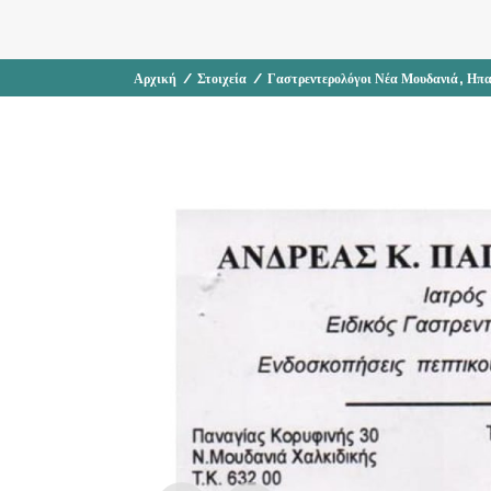
,
Αρχική
/
Στοιχεία
/
Γαστρεντερολόγοι Νέα Μουδανιά
Ηπα