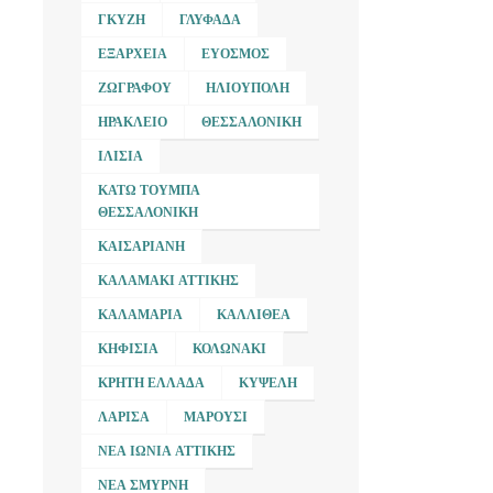
ΓΚΎΖΗ
ΓΛΥΦΆΔΑ
ΕΞΆΡΧΕΙΑ
ΕΎΟΣΜΟΣ
ΖΩΓΡΆΦΟΥ
ΗΛΙΟΎΠΟΛΗ
ΗΡΆΚΛΕΙΟ
ΘΕΣΣΑΛΟΝΊΚΗ
ΙΛΊΣΙΑ
ΚΆΤΩ ΤΟΎΜΠΑ
ΘΕΣΣΑΛΟΝΊΚΗ
ΚΑΙΣΑΡΙΑΝΉ
ΚΑΛΑΜΆΚΙ ΑΤΤΙΚΉΣ
ΚΑΛΑΜΑΡΙΆ
ΚΑΛΛΙΘΈΑ
ΚΗΦΙΣΙΆ
ΚΟΛΩΝΆΚΙ
ΚΡΉΤΗ ΕΛΛΆΔΑ
ΚΥΨΈΛΗ
ΛΆΡΙΣΑ
ΜΑΡΟΎΣΙ
ΝΈΑ ΙΩΝΊΑ ΑΤΤΙΚΉΣ
ΝΈΑ ΣΜΎΡΝΗ