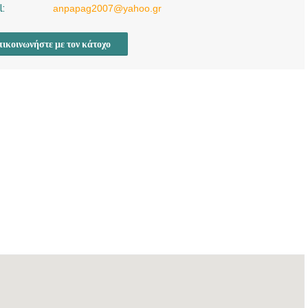
l:
anpapag2007@yahoo.gr
ικοινωνήστε με τον κάτοχο