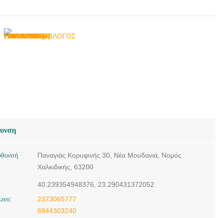
θυνση
ύθυνσή
Παναγιάς Κορυφινής 30, Νέα Μουδανιά, Νομός
Χαλκιδικής, 63200
40.239354948376, 23.290431372052
ωνο:
2373065777
6944303240