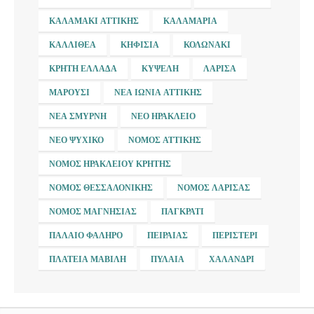
ΚΑΛΑΜΆΚΙ ΑΤΤΙΚΉΣ
ΚΑΛΑΜΑΡΙΆ
ΚΑΛΛΙΘΈΑ
ΚΗΦΙΣΙΆ
ΚΟΛΩΝΆΚΙ
ΚΡΉΤΗ ΕΛΛΆΔΑ
ΚΥΨΈΛΗ
ΛΆΡΙΣΑ
ΜΑΡΟΎΣΙ
ΝΈΑ ΙΩΝΊΑ ΑΤΤΙΚΉΣ
ΝΈΑ ΣΜΎΡΝΗ
ΝΈΟ ΗΡΆΚΛΕΙΟ
ΝΈΟ ΨΥΧΙΚΌ
ΝΟΜΌΣ ΑΤΤΙΚΉΣ
ΝΟΜΌΣ ΗΡΑΚΛΕΊΟΥ ΚΡΉΤΗΣ
ΝΟΜΌΣ ΘΕΣΣΑΛΟΝΊΚΗΣ
ΝΟΜΌΣ ΛΆΡΙΣΑΣ
ΝΟΜΌΣ ΜΑΓΝΗΣΊΑΣ
ΠΑΓΚΡΆΤΙ
ΠΑΛΑΙΌ ΦΆΛΗΡΟ
ΠΕΙΡΑΙΆΣ
ΠΕΡΙΣΤΈΡΙ
ΠΛΑΤΕΊΑ ΜΑΒΊΛΗ
ΠΥΛΑΊΑ
ΧΑΛΆΝΔΡΙ