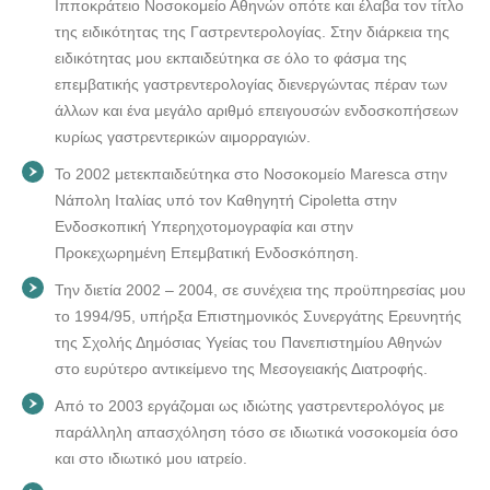
Ιπποκράτειο Νοσοκομείο Αθηνών οπότε και έλαβα τον τίτλο
της ειδικότητας της Γαστρεντερολογίας. Στην διάρκεια της
ειδικότητας μου εκπαιδεύτηκα σε όλο το φάσμα της
επεμβατικής γαστρεντερολογίας διενεργώντας πέραν των
άλλων και ένα μεγάλο αριθμό επειγουσών ενδοσκοπήσεων
κυρίως γαστρεντερικών αιμορραγιών.
Το 2002 μετεκπαιδεύτηκα στο Νοσοκομείο Maresca στην
Νάπολη Ιταλίας υπό τον Καθηγητή Cipoletta στην
Ενδοσκοπική Υπερηχοτομογραφία και στην
Προκεχωρημένη Επεμβατική Ενδοσκόπηση.
Την διετία 2002 – 2004, σε συνέχεια της προϋπηρεσίας μου
το 1994/95, υπήρξα Επιστημονικός Συνεργάτης Ερευνητής
της Σχολής Δημόσιας Υγείας του Πανεπιστημίου Αθηνών
στο ευρύτερο αντικείμενο της Μεσογειακής Διατροφής.
Από το 2003 εργάζομαι ως ιδιώτης γαστρεντερολόγος με
παράλληλη απασχόληση τόσο σε ιδιωτικά νοσοκομεία όσο
και στο ιδιωτικό μου ιατρείο.