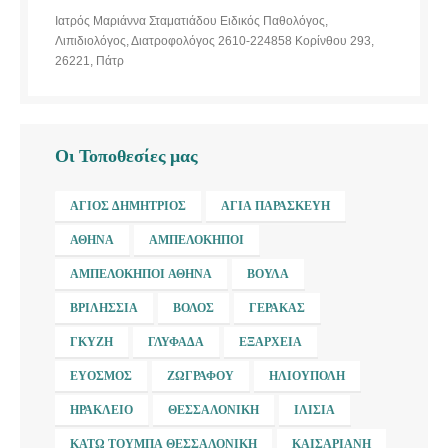
Ιατρός Μαριάννα Σταματιάδου Ειδικός Παθολόγος,
Λιπιδιολόγος, Διατροφολόγος 2610-224858 Κορίνθου 293,
26221, Πάτρ
Οι Τοποθεσίες μας
ΆΓΙΟΣ ΔΗΜΉΤΡΙΟΣ
ΑΓΊΑ ΠΑΡΑΣΚΕΥΉ
ΑΘΉΝΑ
ΑΜΠΕΛΌΚΗΠΟΙ
ΑΜΠΕΛΌΚΗΠΟΙ ΑΘΉΝΑ
ΒΟΎΛΑ
ΒΡΙΛΉΣΣΙΑ
ΒΌΛΟΣ
ΓΈΡΑΚΑΣ
ΓΚΎΖΗ
ΓΛΥΦΆΔΑ
ΕΞΆΡΧΕΙΑ
ΕΎΟΣΜΟΣ
ΖΩΓΡΆΦΟΥ
ΗΛΙΟΎΠΟΛΗ
ΗΡΆΚΛΕΙΟ
ΘΕΣΣΑΛΟΝΊΚΗ
ΙΛΊΣΙΑ
ΚΆΤΩ ΤΟΎΜΠΑ ΘΕΣΣΑΛΟΝΊΚΗ
ΚΑΙΣΑΡΙΑΝΉ