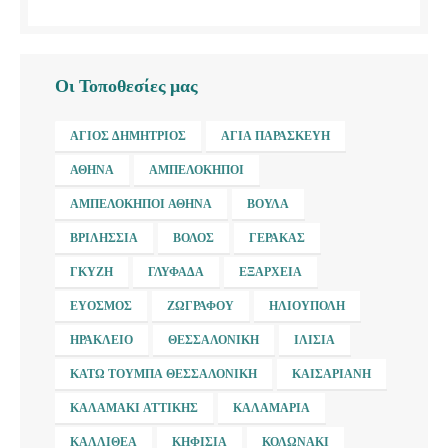
Οι Τοποθεσίες μας
ΆΓΙΟΣ ΔΗΜΉΤΡΙΟΣ
ΑΓΊΑ ΠΑΡΑΣΚΕΥΉ
ΑΘΉΝΑ
ΑΜΠΕΛΌΚΗΠΟΙ
ΑΜΠΕΛΌΚΗΠΟΙ ΑΘΉΝΑ
ΒΟΎΛΑ
ΒΡΙΛΉΣΣΙΑ
ΒΌΛΟΣ
ΓΈΡΑΚΑΣ
ΓΚΎΖΗ
ΓΛΥΦΆΔΑ
ΕΞΆΡΧΕΙΑ
ΕΎΟΣΜΟΣ
ΖΩΓΡΆΦΟΥ
ΗΛΙΟΎΠΟΛΗ
ΗΡΆΚΛΕΙΟ
ΘΕΣΣΑΛΟΝΊΚΗ
ΙΛΊΣΙΑ
ΚΆΤΩ ΤΟΎΜΠΑ ΘΕΣΣΑΛΟΝΊΚΗ
ΚΑΙΣΑΡΙΑΝΉ
ΚΑΛΑΜΆΚΙ ΑΤΤΙΚΉΣ
ΚΑΛΑΜΑΡΙΆ
ΚΑΛΛΙΘΈΑ
ΚΗΦΙΣΙΆ
ΚΟΛΩΝΆΚΙ