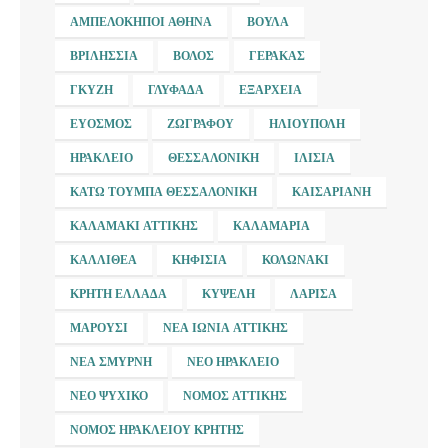
ΑΜΠΕΛΌΚΗΠΟΙ ΑΘΉΝΑ
ΒΟΎΛΑ
ΒΡΙΛΉΣΣΙΑ
ΒΌΛΟΣ
ΓΈΡΑΚΑΣ
ΓΚΎΖΗ
ΓΛΥΦΆΔΑ
ΕΞΆΡΧΕΙΑ
ΕΎΟΣΜΟΣ
ΖΩΓΡΆΦΟΥ
ΗΛΙΟΎΠΟΛΗ
ΗΡΆΚΛΕΙΟ
ΘΕΣΣΑΛΟΝΊΚΗ
ΙΛΊΣΙΑ
ΚΆΤΩ ΤΟΎΜΠΑ ΘΕΣΣΑΛΟΝΊΚΗ
ΚΑΙΣΑΡΙΑΝΉ
ΚΑΛΑΜΆΚΙ ΑΤΤΙΚΉΣ
ΚΑΛΑΜΑΡΙΆ
ΚΑΛΛΙΘΈΑ
ΚΗΦΙΣΙΆ
ΚΟΛΩΝΆΚΙ
ΚΡΉΤΗ ΕΛΛΆΔΑ
ΚΥΨΈΛΗ
ΛΆΡΙΣΑ
ΜΑΡΟΎΣΙ
ΝΈΑ ΙΩΝΊΑ ΑΤΤΙΚΉΣ
ΝΈΑ ΣΜΎΡΝΗ
ΝΈΟ ΗΡΆΚΛΕΙΟ
ΝΈΟ ΨΥΧΙΚΌ
ΝΟΜΌΣ ΑΤΤΙΚΉΣ
ΝΟΜΌΣ ΗΡΑΚΛΕΊΟΥ ΚΡΉΤΗΣ