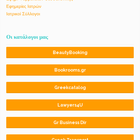
Εφημερίες Ιατρών
Ιατρικοί Σύλλογοι
Οι κατάλογοι μας
BeautyBooking
Bookrooms.gr
Greekcatalog
Lawyers4U
Gr Business Dir
Greek Transport