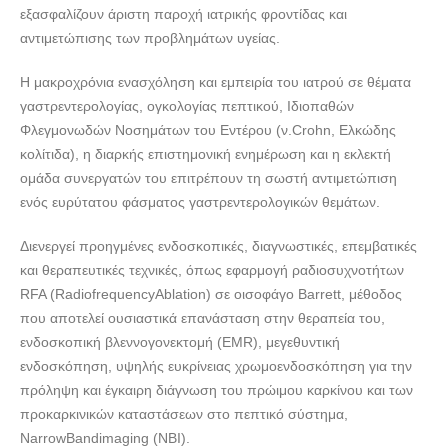
εξασφαλίζουν άριστη παροχή ιατρικής φροντίδας και
ΓΑΣΤΡΕΝΤΕΡΟΛΟΓΟΣ ΝΕΟ ΨΥΧΙΚΟ ΑΘΗΝΑ |
αντιμετώπισης των προβλημάτων υγείας.
ΜΠΑΡΜΠΟΥΝΑΚΗΣ ΠΑΝΑΓΙΩΤΗΣ-ΗΠΑΤΟΛΟΓΟΣ---
doctors4u.gr
Η μακροχρόνια ενασχόληση και εμπειρία του ιατρού σε θέματα
γαστρεντερολογίας, ογκολογίας πεπτικού, Ιδιοπαθών
Φλεγμονωδών Νοσημάτων του Εντέρου (ν.Crohn, Ελκώδης
κολίτιδα), η διαρκής επιστημονική ενημέρωση και η εκλεκτή
ομάδα συνεργατών του επιτρέπουν τη σωστή αντιμετώπιση
ενός ευρύτατου φάσματος γαστρεντερολογικών θεμάτων.
Διενεργεί προηγμένες ενδοσκοπικές, διαγνωστικές, επεμβατικές
και θεραπευτικές τεχνικές, όπως εφαρμογή ραδιοσυχνοτήτων
RFA (RadiofrequencyAblation) σε οισοφάγο Barrett, μέθοδος
που αποτελεί ουσιαστικά επανάσταση στην θεραπεία του,
ενδοσκοπική βλεννογονεκτομή (EMR), μεγεθυντική
ενδοσκόπηση, υψηλής ευκρίνειας χρωμοενδοσκόπηση για την
πρόληψη και έγκαιρη διάγνωση του πρώιμου καρκίνου και των
προκαρκινικών καταστάσεων στο πεπτικό σύστημα,
NarrowBandimaging (NBI).