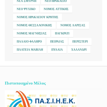
ΝΈΑ ΣΜΎΡΝΗ
ΝΈΟ ΗΡΆΚΛΕΙΟ
ΝΈΟ ΨΥΧΙΚΌ
ΝΟΜΌΣ ΑΤΤΙΚΉΣ
ΝΟΜΌΣ ΗΡΑΚΛΕΊΟΥ ΚΡΉΤΗΣ
ΝΟΜΌΣ ΘΕΣΣΑΛΟΝΊΚΗΣ
ΝΟΜΌΣ ΛΆΡΙΣΑΣ
ΝΟΜΌΣ ΜΑΓΝΗΣΊΑΣ
ΠΑΓΚΡΆΤΙ
ΠΑΛΑΙΌ ΦΆΛΗΡΟ
ΠΕΙΡΑΙΆΣ
ΠΕΡΙΣΤΈΡΙ
ΠΛΑΤΕΊΑ ΜΑΒΊΛΗ
ΠΥΛΑΊΑ
ΧΑΛΆΝΔΡΙ
Πιστοποιημένο Μέλος