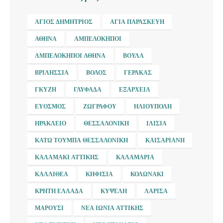
ΆΓΙΟΣ ΔΗΜΉΤΡΙΟΣ
ΑΓΊΑ ΠΑΡΑΣΚΕΥΉ
ΑΘΉΝΑ
ΑΜΠΕΛΌΚΗΠΟΙ
ΑΜΠΕΛΌΚΗΠΟΙ ΑΘΉΝΑ
ΒΟΎΛΑ
ΒΡΙΛΉΣΣΙΑ
ΒΌΛΟΣ
ΓΈΡΑΚΑΣ
ΓΚΎΖΗ
ΓΛΥΦΆΔΑ
ΕΞΆΡΧΕΙΑ
ΕΎΟΣΜΟΣ
ΖΩΓΡΆΦΟΥ
ΗΛΙΟΎΠΟΛΗ
ΗΡΆΚΛΕΙΟ
ΘΕΣΣΑΛΟΝΊΚΗ
ΙΛΊΣΙΑ
ΚΆΤΩ ΤΟΎΜΠΑ ΘΕΣΣΑΛΟΝΊΚΗ
ΚΑΙΣΑΡΙΑΝΉ
ΚΑΛΑΜΆΚΙ ΑΤΤΙΚΉΣ
ΚΑΛΑΜΑΡΙΆ
ΚΑΛΛΙΘΈΑ
ΚΗΦΙΣΙΆ
ΚΟΛΩΝΆΚΙ
ΚΡΉΤΗ ΕΛΛΆΔΑ
ΚΥΨΈΛΗ
ΛΆΡΙΣΑ
ΜΑΡΟΎΣΙ
ΝΈΑ ΙΩΝΊΑ ΑΤΤΙΚΉΣ