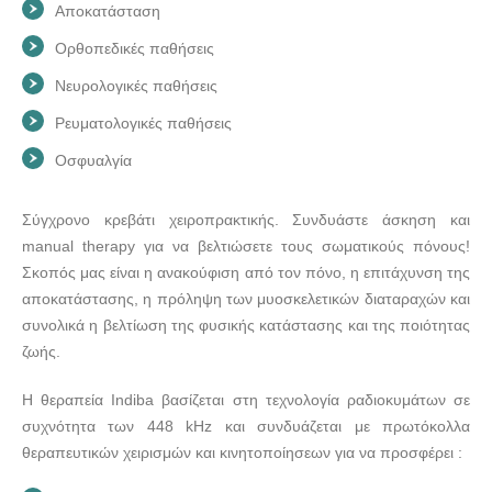
Αποκατάσταση
ΦΥΣΙΚΟΘΕΡΑΠΕΥΤΗΣ | ΝΕΑ ΙΩΝΙΑ ΑΤΤΙΚΗ | NEW
PHYSIO ΚΑΙΝΟΥΡΓΙΟΣ ΑΘΑΝΑΣΙΟΣ - doctors4u.gr
Ορθοπεδικές παθήσεις
ΦΥΣΙΚΟΘΕΡΑΠΕΥΤΗΣ | ΝΕΑ ΙΩΝΙΑ ΑΤΤΙΚΗ | NEW
Νευρολογικές παθήσεις
PHYSIO ΚΑΙΝΟΥΡΓΙΟΣ ΑΘΑΝΑΣΙΟΣ - doctors4u.gr
Ρευματολογικές παθήσεις
ΦΥΣΙΚΟΘΕΡΑΠΕΥΤΗΣ | ΝΕΑ ΙΩΝΙΑ ΑΤΤΙΚΗ | NEW
Οσφυαλγία
PHYSIO ΚΑΙΝΟΥΡΓΙΟΣ ΑΘΑΝΑΣΙΟΣ - doctors4u.gr
ΦΥΣΙΚΟΘΕΡΑΠΕΥΤΗΣ | ΝΕΑ ΙΩΝΙΑ ΑΤΤΙΚΗ | NEW
Σύγχρονο κρεβάτι χειροπρακτικής. Συνδυάστε άσκηση και
PHYSIO ΚΑΙΝΟΥΡΓΙΟΣ ΑΘΑΝΑΣΙΟΣ - doctors4u.gr
manual therapy για να βελτιώσετε τους σωματικούς πόνους!
ΦΥΣΙΚΟΘΕΡΑΠΕΥΤΗΣ | ΝΕΑ ΙΩΝΙΑ ΑΤΤΙΚΗ | NEW
Σκοπός μας είναι η ανακούφιση από τον πόνο, η επιτάχυνση της
PHYSIO ΚΑΙΝΟΥΡΓΙΟΣ ΑΘΑΝΑΣΙΟΣ - doctors4u.gr
αποκατάστασης, η πρόληψη των μυοσκελετικών διαταραχών και
συνολικά η βελτίωση της φυσικής κατάστασης και της ποιότητας
ζωής.
Η θεραπεία Indiba βασίζεται στη τεχνολογία ραδιοκυμάτων σε
συχνότητα των 448 kHz και συνδυάζεται με πρωτόκολλα
θεραπευτικών χειρισμών και κινητοποίησεων για να προσφέρει :