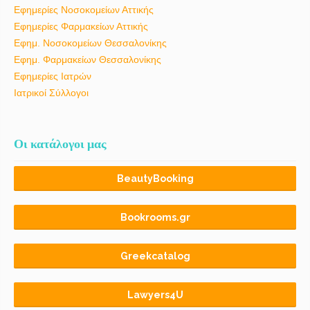
Εφημερίες Νοσοκομείων Αττικής
Εφημερίες Φαρμακείων Αττικής
Εφημ. Νοσοκομείων Θεσσαλονίκης
Εφημ. Φαρμακείων Θεσσαλονίκης
Εφημερίες Ιατρών
Ιατρικοί Σύλλογοι
Οι κατάλογοι μας
BeautyBooking
Bookrooms.gr
Greekcatalog
Lawyers4U