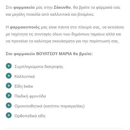
doctors4u.gr
Στο
φαρμακείο
μας στην
Ζάκυνθο
, θα βρείτε τα φάρμακά σας
ΦΑΡΜΑΚΕΙΟ ΖΑΚΥΝΘΟΣ | ΒΟΥΛΤΣΟΥ ΜΑΡΙΑ ---
και μεγάλη ποικιλία από καλλυντικά και βιταμίνες.
doctors4u.gr
ΦΑΡΜΑΚΕΙΟ ΖΑΚΥΝΘΟΣ | ΒΟΥΛΤΣΟΥ ΜΑΡΙΑ ---
Η
φαρμακοποιός
μας είναι πάντα στο πλευρό σας, να εκτελέσει
doctors4u.gr
με ταχύτητα τις συνταγές όλων των δημόσιων ταμείων αλλά και
να προτείνει τα καλύτερα σκευάσματα για την περίπτωσή σας.
Στο φαρμακείο ΒΟΥΛΤΣΟΥ ΜΑΡΙΑ θα βρείτε:
Συμπληρώματα διατροφής
Καλλυντικά
Είδη bebe
Παιδική φροντίδα
Ομοιοπαθητικά (κατόπιν παραγγελίας)
Ορθοπεδικά είδη