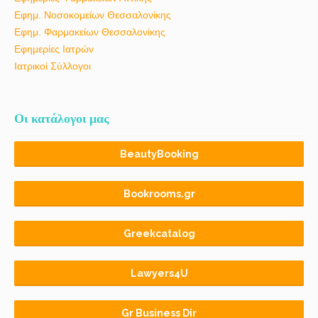
Εφημ. Νοσοκομείων Θεσσαλονίκης
Εφημ. Φαρμακείων Θεσσαλονίκης
Εφημερίες Ιατρών
Ιατρικοί Σύλλογοι
Οι κατάλογοι μας
BeautyBooking
Bookrooms.gr
Greekcatalog
Lawyers4U
Gr Business Dir