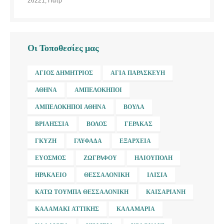
26221, Πάτρ
Οι Τοποθεσίες μας
ΆΓΙΟΣ ΔΗΜΉΤΡΙΟΣ
ΑΓΊΑ ΠΑΡΑΣΚΕΥΉ
ΑΘΉΝΑ
ΑΜΠΕΛΌΚΗΠΟΙ
ΑΜΠΕΛΌΚΗΠΟΙ ΑΘΉΝΑ
ΒΟΎΛΑ
ΒΡΙΛΉΣΣΙΑ
ΒΌΛΟΣ
ΓΈΡΑΚΑΣ
ΓΚΎΖΗ
ΓΛΥΦΆΔΑ
ΕΞΆΡΧΕΙΑ
ΕΎΟΣΜΟΣ
ΖΩΓΡΆΦΟΥ
ΗΛΙΟΎΠΟΛΗ
ΗΡΆΚΛΕΙΟ
ΘΕΣΣΑΛΟΝΊΚΗ
ΙΛΊΣΙΑ
ΚΆΤΩ ΤΟΎΜΠΑ ΘΕΣΣΑΛΟΝΊΚΗ
ΚΑΙΣΑΡΙΑΝΉ
ΚΑΛΑΜΆΚΙ ΑΤΤΙΚΉΣ
ΚΑΛΑΜΑΡΙΆ