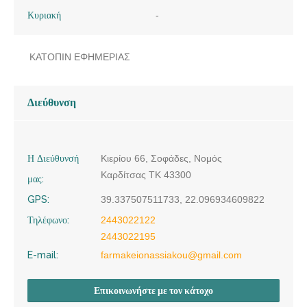
Κυριακή
-
ΚΑΤΟΠΙΝ ΕΦΗΜΕΡΙΑΣ
Διεύθυνση
Η Διεύθυνσή
Κιερίου 66, Σοφάδες, Νομός
Καρδίτσας ΤΚ 43300
μας:
GPS:
39.337507511733, 22.096934609822
Τηλέφωνο:
2443022122
2443022195
E-mail:
farmakeionassiakou@gmail.com
Επικοινωνήστε με τον κάτοχο