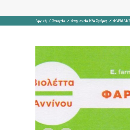
Αρχική
/
Στοιχεία
/
Φαρμακεία Νέα Σμύρνη
/
ΦΑΡΜΑΚΕ