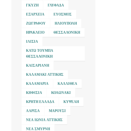
ΓΚΎΖΗ
ΓΛΥΦΆΔΑ
ΕΞΆΡΧΕΙΑ
ΕΎΟΣΜΟΣ
ΖΩΓΡΆΦΟΥ
ΗΛΙΟΎΠΟΛΗ
ΗΡΆΚΛΕΙΟ
ΘΕΣΣΑΛΟΝΊΚΗ
ΙΛΊΣΙΑ
ΚΆΤΩ ΤΟΎΜΠΑ
ΘΕΣΣΑΛΟΝΊΚΗ
ΚΑΙΣΑΡΙΑΝΉ
ΚΑΛΑΜΆΚΙ ΑΤΤΙΚΉΣ
ΚΑΛΑΜΑΡΙΆ
ΚΑΛΛΙΘΈΑ
ΚΗΦΙΣΙΆ
ΚΟΛΩΝΆΚΙ
ΚΡΉΤΗ ΕΛΛΆΔΑ
ΚΥΨΈΛΗ
ΛΆΡΙΣΑ
ΜΑΡΟΎΣΙ
ΝΈΑ ΙΩΝΊΑ ΑΤΤΙΚΉΣ
ΝΈΑ ΣΜΎΡΝΗ