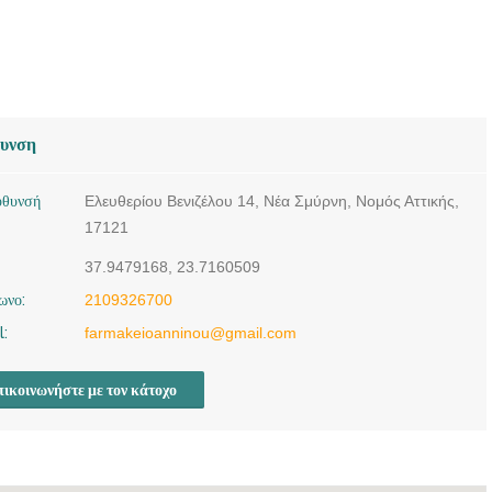
θυνση
ύθυνσή
Ελευθερίου Βενιζέλου 14, Νέα Σμύρνη, Νομός Αττικής,
17121
37.9479168, 23.7160509
ωνο:
2109326700
l:
farmakeioanninou@gmail.com
ικοινωνήστε με τον κάτοχο