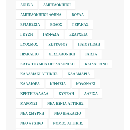
ΑΘΉΝΑ
ΑΜΠΕΛΌΚΗΠΟΙ
ΑΜΠΕΛΌΚΗΠΟΙ ΑΘΉΝΑ
ΒΟΎΛΑ
ΒΡΙΛΉΣΣΙΑ
ΒΌΛΟΣ
ΓΈΡΑΚΑΣ
ΓΚΎΖΗ
ΓΛΥΦΆΔΑ
ΕΞΆΡΧΕΙΑ
ΕΎΟΣΜΟΣ
ΖΩΓΡΆΦΟΥ
ΗΛΙΟΎΠΟΛΗ
ΗΡΆΚΛΕΙΟ
ΘΕΣΣΑΛΟΝΊΚΗ
ΙΛΊΣΙΑ
ΚΆΤΩ ΤΟΎΜΠΑ ΘΕΣΣΑΛΟΝΊΚΗ
ΚΑΙΣΑΡΙΑΝΉ
ΚΑΛΑΜΆΚΙ ΑΤΤΙΚΉΣ
ΚΑΛΑΜΑΡΙΆ
ΚΑΛΛΙΘΈΑ
ΚΗΦΙΣΙΆ
ΚΟΛΩΝΆΚΙ
ΚΡΉΤΗ ΕΛΛΆΔΑ
ΚΥΨΈΛΗ
ΛΆΡΙΣΑ
ΜΑΡΟΎΣΙ
ΝΈΑ ΙΩΝΊΑ ΑΤΤΙΚΉΣ
ΝΈΑ ΣΜΎΡΝΗ
ΝΈΟ ΗΡΆΚΛΕΙΟ
ΝΈΟ ΨΥΧΙΚΌ
ΝΟΜΌΣ ΑΤΤΙΚΉΣ