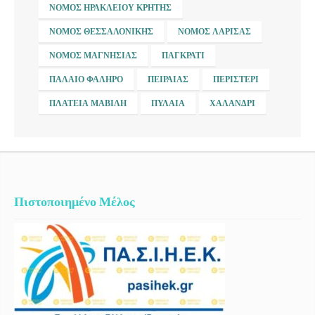
ΝΟΜΌΣ ΗΡΑΚΛΕΊΟΥ ΚΡΉΤΗΣ
ΝΟΜΌΣ ΘΕΣΣΑΛΟΝΊΚΗΣ
ΝΟΜΌΣ ΛΆΡΙΣΑΣ
ΝΟΜΌΣ ΜΑΓΝΗΣΊΑΣ
ΠΑΓΚΡΆΤΙ
ΠΑΛΑΙΌ ΦΆΛΗΡΟ
ΠΕΙΡΑΙΆΣ
ΠΕΡΙΣΤΈΡΙ
ΠΛΑΤΕΊΑ ΜΑΒΊΛΗ
ΠΥΛΑΊΑ
ΧΑΛΆΝΔΡΙ
Πιστοποιημένο Μέλος