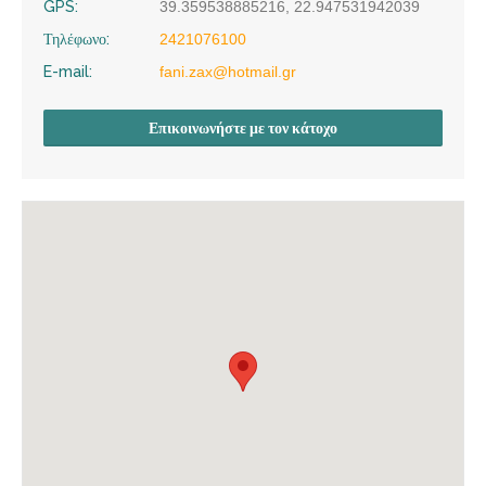
GPS:
39.359538885216, 22.947531942039
Τηλέφωνο:
2421076100
E-mail:
fani.zax@hotmail.gr
Επικοινωνήστε με τον κάτοχο