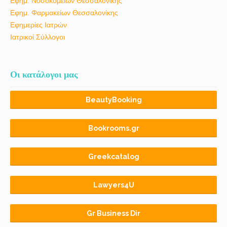
Εφημ. Νοσοκομείων Θεσσαλονίκης
Εφημ. Φαρμακείων Θεσσαλονίκης
Εφημερίες Ιατρών
Ιατρικοί Σύλλογοι
Οι κατάλογοι μας
BeautyBooking
Bookrooms.gr
Greekcatalog
Lawyers4U
Gr Business Dir