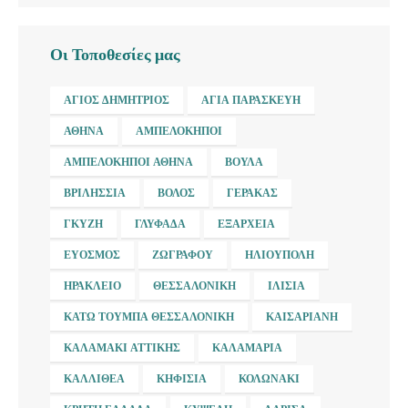
Οι Τοποθεσίες μας
ΆΓΙΟΣ ΔΗΜΉΤΡΙΟΣ
ΑΓΊΑ ΠΑΡΑΣΚΕΥΉ
ΑΘΉΝΑ
ΑΜΠΕΛΌΚΗΠΟΙ
ΑΜΠΕΛΌΚΗΠΟΙ ΑΘΉΝΑ
ΒΟΎΛΑ
ΒΡΙΛΉΣΣΙΑ
ΒΌΛΟΣ
ΓΈΡΑΚΑΣ
ΓΚΎΖΗ
ΓΛΥΦΆΔΑ
ΕΞΆΡΧΕΙΑ
ΕΎΟΣΜΟΣ
ΖΩΓΡΆΦΟΥ
ΗΛΙΟΎΠΟΛΗ
ΗΡΆΚΛΕΙΟ
ΘΕΣΣΑΛΟΝΊΚΗ
ΙΛΊΣΙΑ
ΚΆΤΩ ΤΟΎΜΠΑ ΘΕΣΣΑΛΟΝΊΚΗ
ΚΑΙΣΑΡΙΑΝΉ
ΚΑΛΑΜΆΚΙ ΑΤΤΙΚΉΣ
ΚΑΛΑΜΑΡΙΆ
ΚΑΛΛΙΘΈΑ
ΚΗΦΙΣΙΆ
ΚΟΛΩΝΆΚΙ