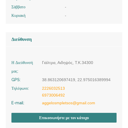
Σάββατο
-
Κυριακή
-
Διεύθυνση
Η Διεύθυνσή
Γιάλτρα, Αιδηψός, Τ.Κ.34300
μας:
GPS:
38.863120697419, 22.975016389994
Τηλέφωνο:
2226032513
6973006492
E-mail:
aggelosmpletsos@gmail.com
Επικοινωνήστε με τον κάτοχο