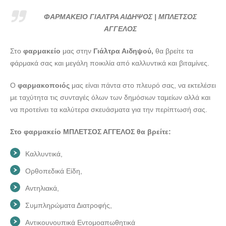
--- doctors4u.gr
ΦΑΡΜΑΚΕΙΟ ΓΙΑΛΤΡΑ ΑΙΔΗΨΟΣ | ΜΠΛΕΤΣΟΣ ΑΓΓΕΛΟΣ
ΦΑΡΜΑΚΕΙΟ ΓΙΑΛΤΡΑ ΑΙΔΗΨΟΣ | ΜΠΛΕΤΣΟΣ
--- doctors4u.gr
ΑΓΓΕΛΟΣ
ΦΑΡΜΑΚΕΙΟ ΓΙΑΛΤΡΑ ΑΙΔΗΨΟΣ | ΜΠΛΕΤΣΟΣ ΑΓΓΕΛΟΣ
Στο
φαρμακείο
μας στην
Γιάλτρα Αιδηψού,
θα βρείτε τα
--- doctors4u.gr
φάρμακά σας και μεγάλη ποικιλία από καλλυντικά και βιταμίνες.
Ο
φαρμακοποιός
μας είναι πάντα στο πλευρό σας, να εκτελέσει
με ταχύτητα τις συνταγές όλων των δημόσιων ταμείων αλλά και
να προτείνει τα καλύτερα σκευάσματα για την περίπτωσή σας.
Στο φαρμακείο ΜΠΛΕΤΣΟΣ ΑΓΓΕΛΟΣ θα βρείτε:
Καλλυντικά,
Ορθοπεδικά Είδη,
Αντηλιακά,
Συμπληρώματα Διατροφής,
Αντικουνουπικά Εντομοαπωθητικά