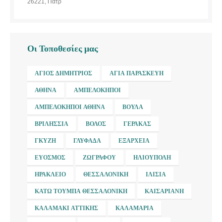
26221, Πάτρ
Οι Τοποθεσίες μας
ΆΓΙΟΣ ΔΗΜΉΤΡΙΟΣ
ΑΓΊΑ ΠΑΡΑΣΚΕΥΉ
ΑΘΉΝΑ
ΑΜΠΕΛΌΚΗΠΟΙ
ΑΜΠΕΛΌΚΗΠΟΙ ΑΘΉΝΑ
ΒΟΎΛΑ
ΒΡΙΛΉΣΣΙΑ
ΒΌΛΟΣ
ΓΈΡΑΚΑΣ
ΓΚΎΖΗ
ΓΛΥΦΆΔΑ
ΕΞΆΡΧΕΙΑ
ΕΎΟΣΜΟΣ
ΖΩΓΡΆΦΟΥ
ΗΛΙΟΎΠΟΛΗ
ΗΡΆΚΛΕΙΟ
ΘΕΣΣΑΛΟΝΊΚΗ
ΙΛΊΣΙΑ
ΚΆΤΩ ΤΟΎΜΠΑ ΘΕΣΣΑΛΟΝΊΚΗ
ΚΑΙΣΑΡΙΑΝΉ
ΚΑΛΑΜΆΚΙ ΑΤΤΙΚΉΣ
ΚΑΛΑΜΑΡΙΆ