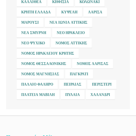
ΚΑΛΛΙΘΈΑ
ΚΗΦΙΣΙΆ
ΚΟΛΩΝΆΚΙ
ΚΡΉΤΗ ΕΛΛΆΔΑ
ΚΥΨΈΛΗ
ΛΆΡΙΣΑ
ΜΑΡΟΎΣΙ
ΝΈΑ ΙΩΝΊΑ ΑΤΤΙΚΉΣ
ΝΈΑ ΣΜΎΡΝΗ
ΝΈΟ ΗΡΆΚΛΕΙΟ
ΝΈΟ ΨΥΧΙΚΌ
ΝΟΜΌΣ ΑΤΤΙΚΉΣ
ΝΟΜΌΣ ΗΡΑΚΛΕΊΟΥ ΚΡΉΤΗΣ
ΝΟΜΌΣ ΘΕΣΣΑΛΟΝΊΚΗΣ
ΝΟΜΌΣ ΛΆΡΙΣΑΣ
ΝΟΜΌΣ ΜΑΓΝΗΣΊΑΣ
ΠΑΓΚΡΆΤΙ
ΠΑΛΑΙΌ ΦΆΛΗΡΟ
ΠΕΙΡΑΙΆΣ
ΠΕΡΙΣΤΈΡΙ
ΠΛΑΤΕΊΑ ΜΑΒΊΛΗ
ΠΥΛΑΊΑ
ΧΑΛΆΝΔΡΙ