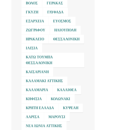
ΒΌΛΟΣ
ΓΈΡΑΚΑΣ
ΓΚΎΖΗ
ΓΛΥΦΆΔΑ
ΕΞΆΡΧΕΙΑ
ΕΎΟΣΜΟΣ
ΖΩΓΡΆΦΟΥ
ΗΛΙΟΎΠΟΛΗ
ΗΡΆΚΛΕΙΟ
ΘΕΣΣΑΛΟΝΊΚΗ
ΙΛΊΣΙΑ
ΚΆΤΩ ΤΟΎΜΠΑ
ΘΕΣΣΑΛΟΝΊΚΗ
ΚΑΙΣΑΡΙΑΝΉ
ΚΑΛΑΜΆΚΙ ΑΤΤΙΚΉΣ
ΚΑΛΑΜΑΡΙΆ
ΚΑΛΛΙΘΈΑ
ΚΗΦΙΣΙΆ
ΚΟΛΩΝΆΚΙ
ΚΡΉΤΗ ΕΛΛΆΔΑ
ΚΥΨΈΛΗ
ΛΆΡΙΣΑ
ΜΑΡΟΎΣΙ
ΝΈΑ ΙΩΝΊΑ ΑΤΤΙΚΉΣ