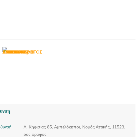
θυνση
ύθυνσή
Λ. Κηφισίας 85, Αμπελόκηποι, Νομός Αττικής, 11523,
5ος όροφος