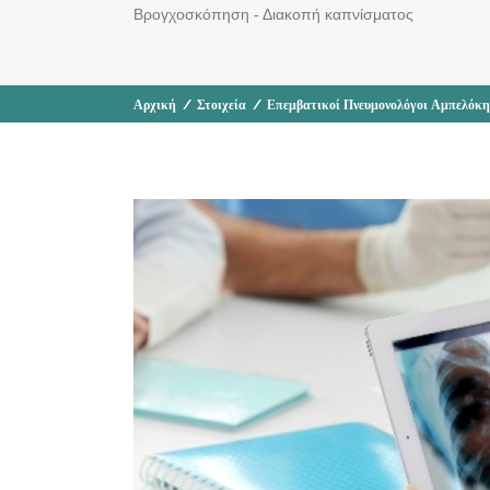
Βρογχοσκόπηση - Διακοπή καπνίσματος
Αρχική
/
Στοιχεία
/
Επεμβατικοί Πνευμονολόγοι Αμπελόκη