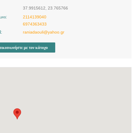
37.9915612, 23.765766
ωνο:
2114139040
6974363433
l:
raniadaouli@yahoo.gr
ικοινωνήστε με τον κάτοχο