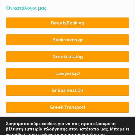
Οι κατάλογοι μας
BeautyBooking
Bookrooms.gr
Greekcatalog
Lawyers4U
Gr Business Dir
Greek Transport
Χρησιμοποιούμε cookies για να σας προσφέρουμε τη
βέλτιστη εμπειρία πλοήγησης στον ιστότοπο μας. Μπορείτε
να μάθετε ποια cookies χρησιμοποιούμε ή να τα