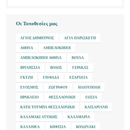
Οι Τοποθεσίες μας
ΆΓΙΟΣ ΔΗΜΉΤΡΙΟΣ
ΑΓΊΑ ΠΑΡΑΣΚΕΥΉ
ΑΘΉΝΑ
ΑΜΠΕΛΌΚΗΠΟΙ
ΑΜΠΕΛΌΚΗΠΟΙ ΑΘΉΝΑ
ΒΟΎΛΑ
ΒΡΙΛΉΣΣΙΑ
ΒΌΛΟΣ
ΓΈΡΑΚΑΣ
ΓΚΎΖΗ
ΓΛΥΦΆΔΑ
ΕΞΆΡΧΕΙΑ
ΕΎΟΣΜΟΣ
ΖΩΓΡΆΦΟΥ
ΗΛΙΟΎΠΟΛΗ
ΗΡΆΚΛΕΙΟ
ΘΕΣΣΑΛΟΝΊΚΗ
ΙΛΊΣΙΑ
ΚΆΤΩ ΤΟΎΜΠΑ ΘΕΣΣΑΛΟΝΊΚΗ
ΚΑΙΣΑΡΙΑΝΉ
ΚΑΛΑΜΆΚΙ ΑΤΤΙΚΉΣ
ΚΑΛΑΜΑΡΙΆ
ΚΑΛΛΙΘΈΑ
ΚΗΦΙΣΙΆ
ΚΟΛΩΝΆΚΙ