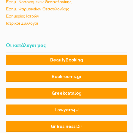
Εφημ. Νοσοκομείων Θεσσαλονίκης
Εφημ. Φαρμακείων Θεσσαλονίκης
Εφημερίες Ιατρών
Ιατρικοί Σύλλογοι
Οι κατάλογοι μας
BeautyBooking
Bookrooms.gr
Greekcatalog
Lawyers4U
Gr Business Dir