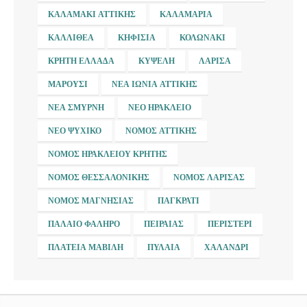
ΚΑΛΑΜΆΚΙ ΑΤΤΙΚΉΣ
ΚΑΛΑΜΑΡΙΆ
ΚΑΛΛΙΘΈΑ
ΚΗΦΙΣΙΆ
ΚΟΛΩΝΆΚΙ
ΚΡΉΤΗ ΕΛΛΆΔΑ
ΚΥΨΈΛΗ
ΛΆΡΙΣΑ
ΜΑΡΟΎΣΙ
ΝΈΑ ΙΩΝΊΑ ΑΤΤΙΚΉΣ
ΝΈΑ ΣΜΎΡΝΗ
ΝΈΟ ΗΡΆΚΛΕΙΟ
ΝΈΟ ΨΥΧΙΚΌ
ΝΟΜΌΣ ΑΤΤΙΚΉΣ
ΝΟΜΌΣ ΗΡΑΚΛΕΊΟΥ ΚΡΉΤΗΣ
ΝΟΜΌΣ ΘΕΣΣΑΛΟΝΊΚΗΣ
ΝΟΜΌΣ ΛΆΡΙΣΑΣ
ΝΟΜΌΣ ΜΑΓΝΗΣΊΑΣ
ΠΑΓΚΡΆΤΙ
ΠΑΛΑΙΌ ΦΆΛΗΡΟ
ΠΕΙΡΑΙΆΣ
ΠΕΡΙΣΤΈΡΙ
ΠΛΑΤΕΊΑ ΜΑΒΊΛΗ
ΠΥΛΑΊΑ
ΧΑΛΆΝΔΡΙ