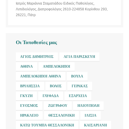
Ιατρός Μαριάννα Σταματιάδου Ειδικός Παθολόγος,
Λιπιδιολόγος, Διατροφολόγος 2610-224858 Κορίνθου 293,
26221, Πάτρ
Οι Τοποθεσίες μας
ΆΓΙΟΣ ΔΗΜΉΤΡΙΟΣ
ΑΓΊΑ ΠΑΡΑΣΚΕΥΉ
ΑΘΉΝΑ
ΑΜΠΕΛΌΚΗΠΟΙ
ΑΜΠΕΛΌΚΗΠΟΙ ΑΘΉΝΑ
ΒΟΎΛΑ
ΒΡΙΛΉΣΣΙΑ
ΒΌΛΟΣ
ΓΈΡΑΚΑΣ
ΓΚΎΖΗ
ΓΛΥΦΆΔΑ
ΕΞΆΡΧΕΙΑ
ΕΎΟΣΜΟΣ
ΖΩΓΡΆΦΟΥ
ΗΛΙΟΎΠΟΛΗ
ΗΡΆΚΛΕΙΟ
ΘΕΣΣΑΛΟΝΊΚΗ
ΙΛΊΣΙΑ
ΚΆΤΩ ΤΟΎΜΠΑ ΘΕΣΣΑΛΟΝΊΚΗ
ΚΑΙΣΑΡΙΑΝΉ