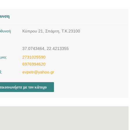
θυνση
ύθυνσή
Κύπρου 21, Σπάρτη, Τ.Κ.23100
37.0743464, 22.4213355
ωνο:
2731025590
6976994620
l:
evpetr@yahoo.gr
ικοινωνήστε με τον κάτοχο