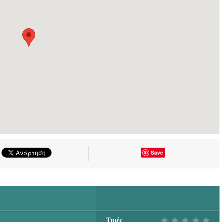
Save
Τιμές