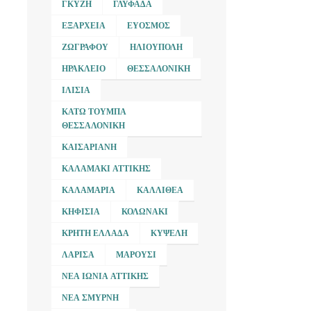
ΓΚΎΖΗ
ΓΛΥΦΆΔΑ
ΕΞΆΡΧΕΙΑ
ΕΎΟΣΜΟΣ
ΖΩΓΡΆΦΟΥ
ΗΛΙΟΎΠΟΛΗ
ΗΡΆΚΛΕΙΟ
ΘΕΣΣΑΛΟΝΊΚΗ
ΙΛΊΣΙΑ
ΚΆΤΩ ΤΟΎΜΠΑ
ΘΕΣΣΑΛΟΝΊΚΗ
ΚΑΙΣΑΡΙΑΝΉ
ΚΑΛΑΜΆΚΙ ΑΤΤΙΚΉΣ
ΚΑΛΑΜΑΡΙΆ
ΚΑΛΛΙΘΈΑ
ΚΗΦΙΣΙΆ
ΚΟΛΩΝΆΚΙ
ΚΡΉΤΗ ΕΛΛΆΔΑ
ΚΥΨΈΛΗ
ΛΆΡΙΣΑ
ΜΑΡΟΎΣΙ
ΝΈΑ ΙΩΝΊΑ ΑΤΤΙΚΉΣ
ΝΈΑ ΣΜΎΡΝΗ