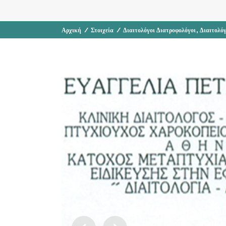
,
Αρχική
/
Στοιχεία
/
Διαιτολόγοι Διατροφολόγοι
Διαιτολό