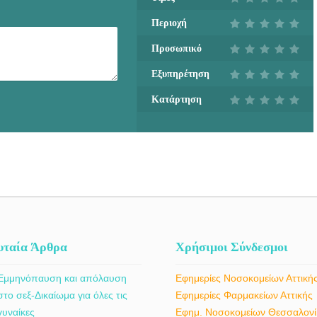
Περιοχή
Προσωπικό
Εξυπηρέτηση
Κατάρτηση
υταία Άρθρα
Χρήσιμοι Σύνδεσμοι
Εμμηνόπαυση και απόλαυση
Εφημερίες Νοσοκομείων Αττική
στο σεξ-Δικαίωμα για όλες τις
Εφημερίες Φαρμακείων Αττικής
γυναίκες
Εφημ. Νοσοκομείων Θεσσαλονί